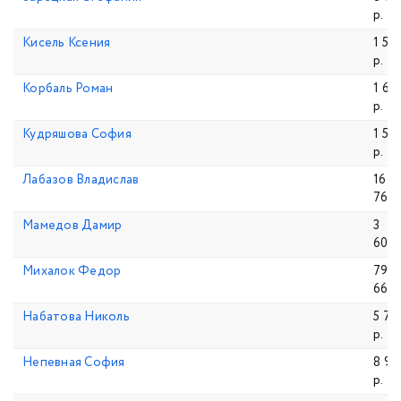
р.
Кисель Ксения
1 53
р.
Корбаль Роман
1 67
р.
Кудряшова София
1 57
р.
Лабазов Владислав
16
762,
Мамедов Дамир
3
600,
Михалок Федор
79
663.
Набатова Николь
5 70
р.
Непевная София
8 90
р.