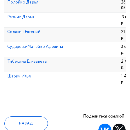
Полойко Дарья
264
058,
Резник Дарья
3 60
р.
Соляник Евгений
21 6
р.
Сударева-Матейко Аделина
3 60
р.
Тибекина Елизавета
2 40
р.
Шарич Илья
1 46
р.
Поделиться ссылкой:
НАЗАД