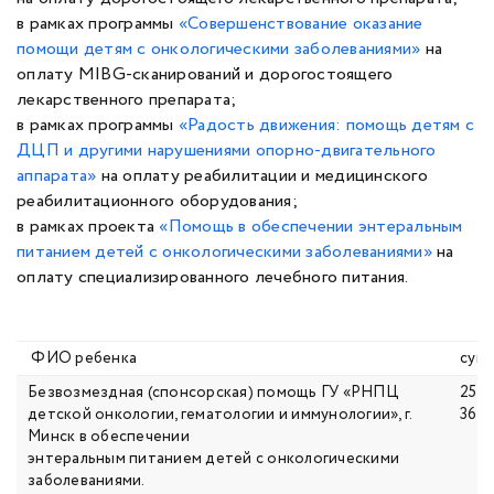
в рамках программы
«
Совершенствование оказание
помощи детям с онкологическими заболеваниями
»
на
оплату MIBG-сканирований и дорогостоящего
лекарственного препарата;
в рамках программы
«Радость движения: помощь детям с
ДЦП и другими нарушениями опорно-двигательного
аппарата»
на оплату реабилитации и медицинского
реабилитационного оборудования;
в рамках проекта
«Помощь в обеспечении энтеральным
питанием детей с онкологическими заболеваниями»
на
оплату специализированного лечебного питания.
ФИО ребенка
сум
Безвозмездная (спонсорская) помощь ГУ «РНПЦ
25
детской онкологии, гематологии и иммунологии», г.
361,
Минск в обеспечении
энтеральным питанием детей с онкологическими
заболеваниями.