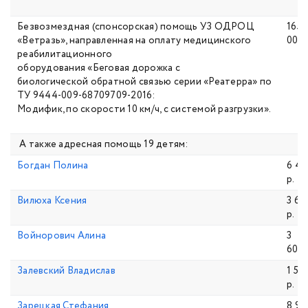
Безвозмездная (спонсорская) помощь УЗ ОДРОЦ
165
«Ветразь», направленная на оплату медицинского
000,
реабилитационного
оборудования «Беговая дорожка с
биологической обратной связью серии «Реатерра» по
ТУ 9444-009-68709709-2016:
Модифик, по скорости 10 км/ч, с системой разгрузки».
А также адресная помощь 19 детям:
Богдан Полина
6 47
р.
Вилюха Ксения
3 60
р.
Войнорович Алина
3
600,
Залевский Владислав
1 57
р.
Зарецкая Стефания
8 90