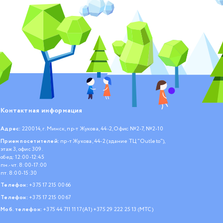
Контактная информация
Адрес:
220014, г. Минск, пр-т Жукова, 44-2, Офис №2-7, №2-10
Прием посетителей:
пр-т Жукова, 44-2 (здание ТЦ "Outleto"),
этаж 3, офис 309.
обед: 12:00-12:45
пн.- чт. 8:00-17:00
пт. 8:00-15:30
Телефон:
+375 17 215 00 66
Телефон:
+375 17 215 00 67
Моб. телефон:
+375 44 711 11 17 (А1)
+375 29 222 25 13 (МТС)