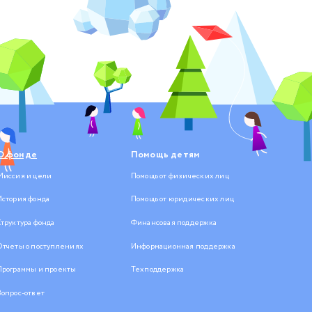
О фонде
Помощь детям
Миссия и цели
Помощь от физических лиц
История фонда
Помощь от юридических лиц
Структура фонда
Финансовая поддержка
Отчеты о поступлениях
Информационная поддержка
Программы и проекты
Техподдержка
Вопрос-ответ