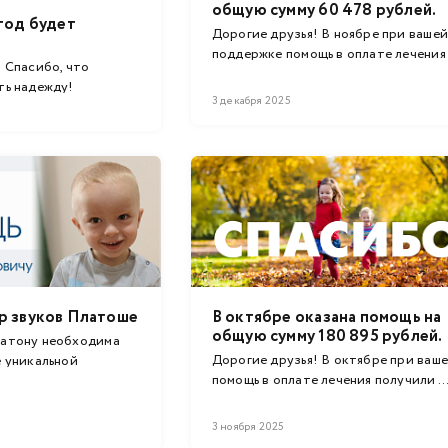
общую сумму 60 478 рублей.
год будет
Дорогие друзья! В ноябре при вашей
поддержке помощь в оплате лечения
 Спасибо, что
...
ть надежду!
3 декабря 2025
р звуков Платоше
В октябре оказана помощь на
общую сумму 180 895 рублей.
латону необходима
Дорогие друзья! В октябре при ваш
е уникальной
помощь в оплате лечения получили ..
становлению ...
3 ноября 2025