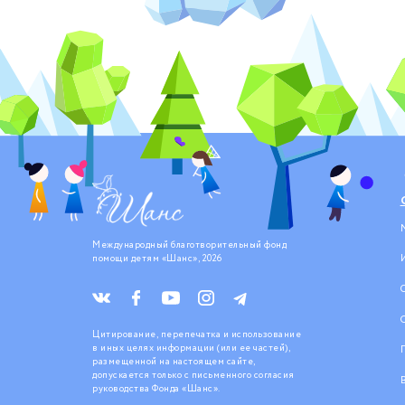
Международный благотворительный фонд
помощи детям «Шанс», 2026
Цитирование, перепечатка и использование
в иных целях информации (или ее частей),
размещенной на настоящем сайте,
допускается только с письменного согласия
руководства Фонда «Шанс».