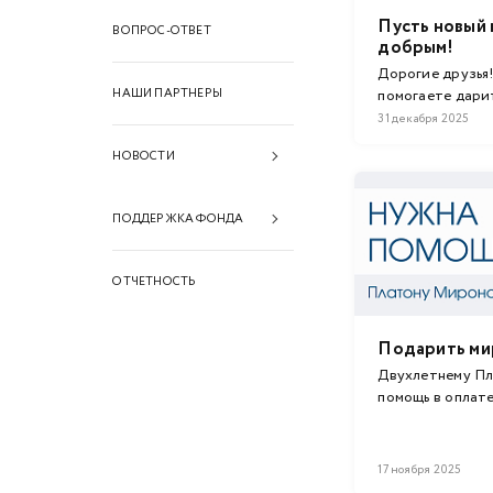
Пусть новый 
ВОПРОС-ОТВЕТ
добрым!
Дорогие друзья!
НАШИ ПАРТНЕРЫ
помогаете дари
31 декабря 2025
НОВОСТИ
2026 год
ПОДДЕРЖКА ФОНДА
2025 год
Финансовая поддержка
ОТЧЕТНОСТЬ
2024 год
Информационная
2023 год
поддержка
Подарить ми
2022 год
Техническая поддержка
Двухлетнему П
помощь в оплат
2021 год
операции по вос
2020 год
17 ноября 2025
2019 год