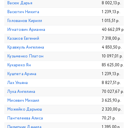
Васюк Дарья
8 002,13 р.
Васютич Никита
1 239,13 р.
Голованов Кирилл
1 015,51 р.
Игнатович Арианна
40 662,09 р.
Казаков Евгений
7 318,00 р.
Кравжуль Ангелина
4 850,50 р.
Кузьменко Платон
10 097,01 р.
Кукареко Ян
85 625,00 р.
Кушпета Арина
1 239,13 р.
Лах Ульяна
8 827,51 р.
Лука Ангелина
70 027,67 р.
Мисевич Михаил
3 625,93 р.
Можейко Дарьюш
2 320,00 р.
Пантелеева Алиса
70,21 р.
Пилипчик Данила
1 395,00 р.