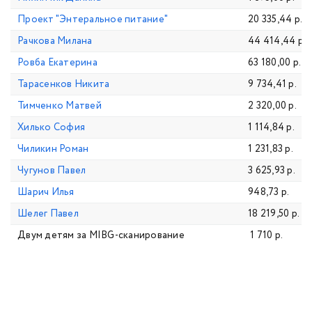
Проект "Энтеральное питание"
20 335,44 р.
Рачкова Милана
44 414,44 р.
Ровба Екатерина
63 180,00 р.
Тарасенков Никита
9 734,41 р.
Тимченко Матвей
2 320,00 р.
Хилько София
1 114,84 р.
Чиликин Роман
1 231,83 р.
Чугунов Павел
3 625,93 р.
Шарич Илья
948,73 р.
Шелег Павел
18 219,50 р.
Двум детям за MIBG-сканирование
1 710 р.