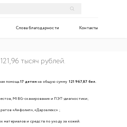
Слова благодарности
Контакты
21,96 тысяч рублей.
сная помощь
17
детям
на общую сумму
121 967,87
бел.
-тестов, MIBG-сканирования и ПЭТ-диагностики;
аратов «Амфолип», «Дарзалекс» ;
х материалов и средств по уходу за кожей.