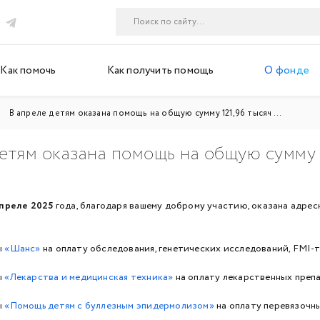
Как помочь
Как получить помощь
О фонде
В апреле детям оказана помощь на общую сумму 121,96 тысяч ...
етям оказана помощь на общую сумму 1
преле
2025
года, благодаря вашему доброму участию, оказана адре
ы
«Шанс»
на оплату обследования, генетических исследований, FMI
ы
«
Лекарства и медицинская техника
»
на оплату лекарственных преп
ы
«
Помощь детям с буллезным эпидермолизом
»
на оплату перевязочны