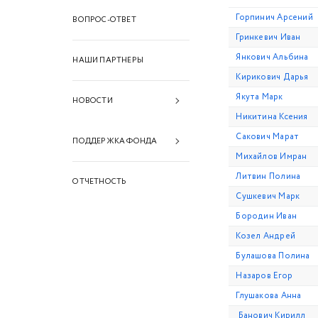
Горпинич Арсений
ВОПРОС-ОТВЕТ
Гринкевич Иван
Янкович Альбина
НАШИ ПАРТНЕРЫ
Кирикович Дарья
Якута Марк
НОВОСТИ
Никитина Ксения
2026 год
Сакович Марат
ПОДДЕРЖКА ФОНДА
Михайлов Имран
2025 год
Финансовая поддержка
Литвин Полина
ОТЧЕТНОСТЬ
2024 год
Сушкевич Марк
Информационная
2023 год
поддержка
Бородин Иван
Козел Андрей
2022 год
Техническая поддержка
Булашова Полина
2021 год
Назаров Егор
2020 год
Глушакова Анна
Банович Кирилл
2019 год