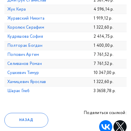
Дмитрук Станислав
2 387,40 р.
Жук Кира
4 596,14 р.
Журавский Никита
1 919,12 р.
Королюк Серафим
1 322,60 р.
Кудряшова София
2 414,75 р.
Полторак Богдан
1 400,00 р.
Попович Артем
7 761,52 р.
Селиванов Роман
7 761,52 р.
Сушкевич Тимур
10 347,00 р.
Хамицевич Ярослав
1 322,60 р.
Шарак Глеб
3 3658,78 р.
Поделиться ссылкой:
НАЗАД