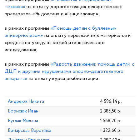
техника
»
на оплату дорогостоящих лекарственных
препаратов «Эндоксан» и «Ганцикловир»;
в рамках программы
«
Помощь детям с буллезным
эпидермолизом
»
на оплату перевязочных материалов и
средств по уходу за кожей и генетического
исследования;
в рамках программы
«Радость движения: помощь детям с
ДЦП и другими нарушениями опорно-двигательного
аппарата»
на оплату курса реабилитации.
Андреюк Никита
4 596,14 р.
Борисюк Иван
2 385,50 р.
Буглак Милана
1 568,70 р.
Винарская Вероника
1 322,60 р.