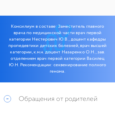
Консилиум в составе: Заместитель главного
врача по медицинской части врач первой
категории Нестерович Ю.В., доцент кафедры
пропедевтики детских болезней, врач высшей
категории, к.м.н. доцент Назаренко О.Н., зав.
отделением врач первой категории Василец
Ю.Н. Рекомендации: секвенирование полного
генома.
Обращения от родителей