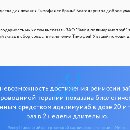
дства для лечения Тимофея собраны! Благодарим за доброе учас
годарность мы хотим высказать ЗАО "Завод полимерных труб" 
ый вклад в сбор средств на лечение Тимофея! У вашей помощи д
невозможность достижения ремиссии за
роводимой терапии показана биологиче
нным средством адалимумаб в дозе 20 мг
раз в 2 недели длительно.
Республиканский центр детской кардиоревматологии, г. Минск