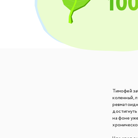
10
Тимофей заб
коленный, л
ревматоидн
достигнуть
на фоне уж
хроническо