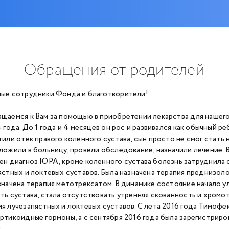
Обращения от родителей
ые сотрудники Фонда и благотворители!
щаемся к Вам за помощью в приобретении лекарства для нашего
 года. До 1 года и 4 месяцев он рос и развивался как обычный ре
или отек правого коленного сустава, сын просто не смог стать н
ложили в больницу, провели обследование, назначили лечение. В
ен диагноз ЮРА, кроме коленного сустава болезнь затруднила
ястных и локтевых суставов. Была назначена терапия преднизоло
значена терапия метотрексатом. В динамике состояние начало у
ть сустава, стала отсутствовать утренняя скованность и хромо
я лучезапястных и локтевых суставов. С лета 2016 года Тимоф
ртикоидные гормоны, а с сентября 2016 года была зарегистриро
.