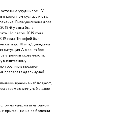
состояние ухудшилось. У
ь в коленном суставе и стал
лечение. Была увеличена доза
 2018-й у сына была
ата. Но летом 2019 года
2019 года Тимофей был
ксата до 10 мг в/с, введены
я ситуация. А в сентябре
ась утренняя скованность.
му внештатному
ую терапию в прежнем
ия препарата адалимумаб.
инамики врачи не наблюдают,
редством адалимумаб в дозе
ь сложно удержать на одном
 и прыгать, но из-за болезни