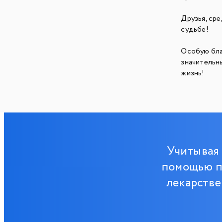
Друзья, сре
судьбе!
Особую бла
значительн
жизнь!
Учитывая 
помощью п
лекарстве