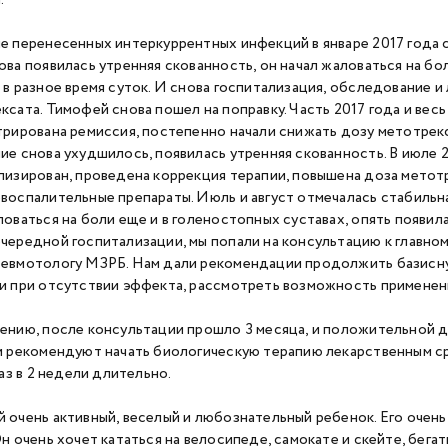
е перенесенных интеркуррентных инфекций в январе 2017 года 
ова появилась утренняя скованность, он начал жаловаться на бол
 в разное время суток. И снова госпитализация, обследование и 
ксата. Тимофей снова пошел на поправку. Часть 2017 года и весь
трирована ремиссия, постепенно начали снижать дозу метотрекс
ие снова ухудшилось, появилась утренняя скованность. В июле 
лизирован, проведена коррекция терапии, повышена доза метотре
воспалительные препараты. Июль и август отмечалась стабильна
ловаться на боли еще и в голеностопных суставах, опять появил
чередной госпитализации, мы попали на консультацию к главно
евмотологу МЗРБ. Нам дали рекомендации продолжить базисн
и при отсутствии эффекта, рассмотреть возможность применен
ению, после консультации прошло 3 месяца, и положительной д
и рекомендуют начать биологическую терапию лекарственным с
раз в 2 недели длительно.
 очень активный, веселый и любознательный ребенок. Его очен
н очень хочет кататься на велосипеде, самокате и скейте, бегать