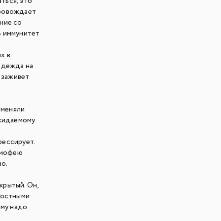
ться, это
провождает
ние со
ь иммунитет
х в
адежда на
, заживет
сменяли
ожидаемому
рессирует.
имофею
но.
крытый. Он,
адостными
ему надо