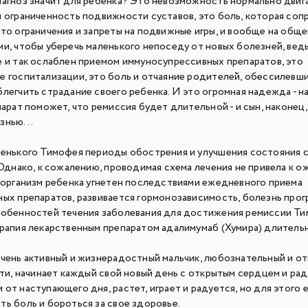
иагноз значит для ребенка? Это невозможность нормально двига
и ограниченность подвижности суставов, это боль, которая со
то ограничения и запреты на подвижные игры, и вообще на обще
ми, чтобы уберечь маленького непоседу от новых болезней, вед
е и так ослаблен приемом иммуносупрессивных препаратов, это
е госпитализации, это боль и отчаяние родителей, обессилевши
легчить страдание своего ребенка. И это огромная надежда - н
парат поможет, что ремиссия будет длительной - и сын, наконец
знью...
ленького Тимофея периоды обострения и улучшения состояния 
 Однако, к сожалению, проводимая схема лечения не привела к 
, организм ребенка угнетен последствиями ежедневного приема
ных препаратов, развивается гормонозависимость, болезнь прог
собенностей течения заболевания для достижения ремиссии Т
ерапия лекарственным препаратом адалимумаб (Хумира) длитель
очень активный и жизнерадостный мальчик, любознательный и от
ети, начинает каждый свой новый день с открытым сердцем и р
от наступающего дня, растет, играет и радуется, но для этого 
ь боль и бороться за свое здоровье.