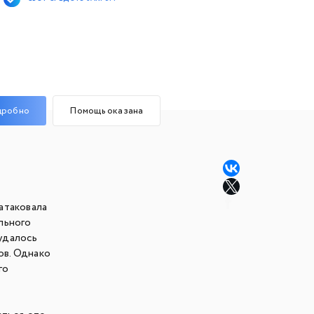
дробно
Помощь оказана
атаковала
льного
 удалось
ов. Однако
го