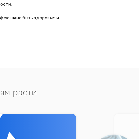
ности.
офею шанс быть здоровым и
тям расти