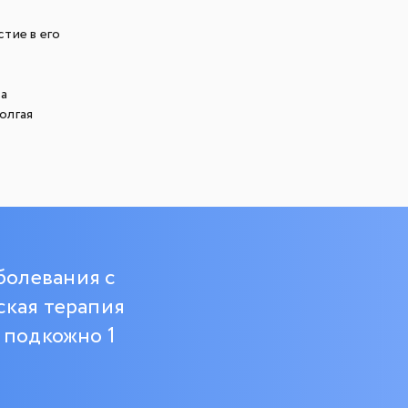
тие в его
за
олгая
болевания с
ская терапия
 подкожно 1