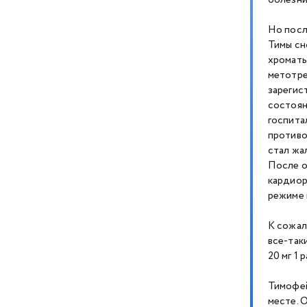
Но посл
Тимы сн
хромать
метотре
зарегис
состоян
госпита
противо
стал жа
После о
кардиор
режиме 
К сожал
все-так
20 мг 1 
Тимофей
месте. О