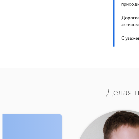
приходи
Дорогие
активны
С уваже
Делая п