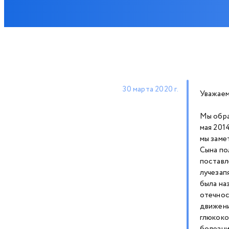
30 марта 2020 г.
Уважаем
Мы обра
мая 2014
мы замет
Сына по
поставл
лучезап
была на
отечнос
движени
глюкоко
болезни