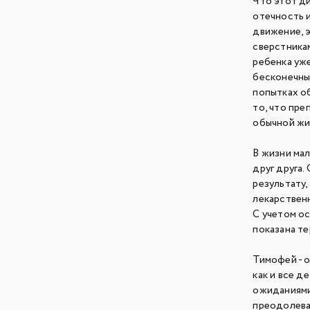
Что этот д
отечность 
движение, э
сверстника
ребенка уж
бесконечны
попытках об
то, что пре
обычной жи
В жизни ма
друг друга.
результату
лекарствен
С учетом о
показана т
Тимофей - 
как и все д
ожиданиями 
преодолеват