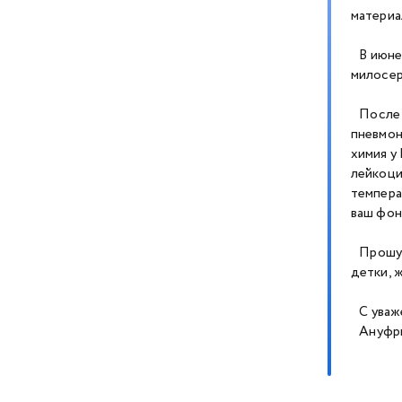
материа
В июне 
милосер
После о
пневмон
химия у
лейкоци
темпера
ваш фон
Прошу В
детки, 
С уваже
Ануфрие