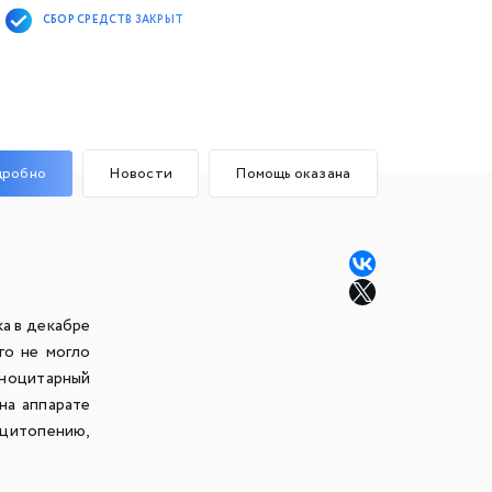
СБОР СРЕДСТВ ЗАКРЫТ
дробно
Новости
Помощь оказана
а в декабре
го не могло
оноцитарный
на аппарате
 цитопению,