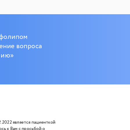
мфолипом
шение вопроса
пию»
2.2022 является пациенткой
ь к Вам с просьбой о