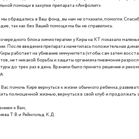
льной помощи в закупке препарата «Амфолип».
мы обращались в Ваш фонд, вы нам не отказали, помогли. Спасиб
дие, так как без Вашей помощи мы бы не справились.
чередного блока химиотерапии у Киры на КТ показало маленьк
ии. После введения препарата наметилась положительная динами
 Киры работает на убивание иммунитета (чтобы сам затем восста
тов, нет никакой борьбы и защиты организма пневмония разрос
туры до трех раз в день. Врачами было принято решение и реко
д.
ас помочь Кире вернуться к жизни обычного ребенка, развиватьс
жить полноценной жизнью, вернуться в свой клуб и продолжать 
нием к Вам,
ва Т.В. и Рейнгольд К.Д.