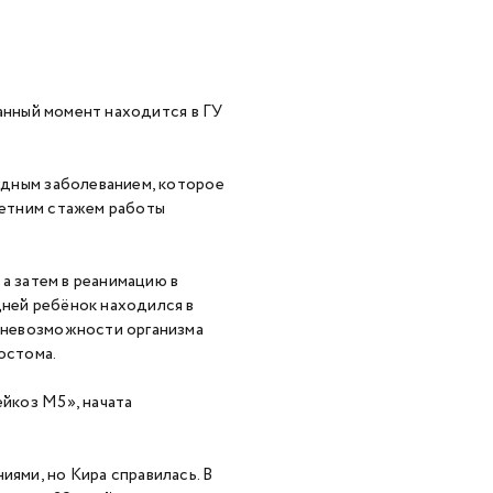
данный момент находится в ГУ
удным заболеванием, которое
-летним стажем работы
 а затем в реанимацию в
дней ребёнок находился в
и невозможности организма
лостома.
йкоз М5», начата
ями, но Кира справилась. В