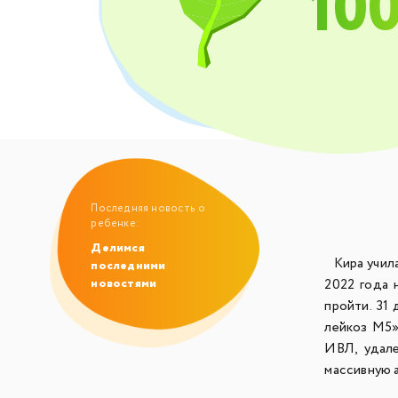
10
Последняя новость о
ребенке:
Делимся
Кира учила
последними
новостями
2022 года 
пройти. 31
лейкоз М5»
ИВЛ, удале
массивную 