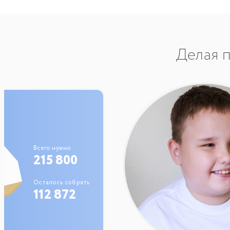
Делая п
Всего нужно
215 800
Осталось собрать
112 872