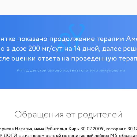
нтке показано продолжение терапии А
 в дозе 200 мг/сут на 14 дней, далее ре
сле оценки ответа на проведенную тера
РНПЦ детской онкологии, гематологии и иммунологии
Обращения от родителей
риева Наталья, мама Рейнгольд Киры 30.07.2009, которая с 30.1
 ДОГИ с диагнозом острый моноцитарный лейкоз М5, обращаюс