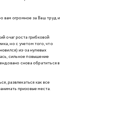
о вам огромное за Ваш труд и
ий очаг роста грибковой
ка, но с учетом того, что
новился) из-за нулевых
лась, сильное повышение
мендовано снова обратиться в
я, развлекаться как все
занимать призовые места.