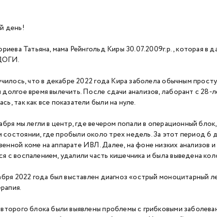
 день!
риева Татьяна, мама Рейнгольд Киры 30.07.2009г.р., которая в 
ДОГИ.
чилось, что в декабре 2022 года Кира заболела обычным прост
и долгое время вылечить. После сдачи анализов, лаборант с 28
сь, так как все показатели были на нуле.
бря мы легли в центр, где вечером попали в операционный блок,
 состоянии, где пробыли около трех недель. За этот период 6 
венной коме на аппарате ИВЛ. Далее, на фоне низких анализов 
ся с воспалением, удалили часть кишечника и была выведена ко
бря 2022 года был выставлен диагноз «острый моноцитарный ле
рапия.
торого блока были выявлены проблемы с грибковыми заболевани