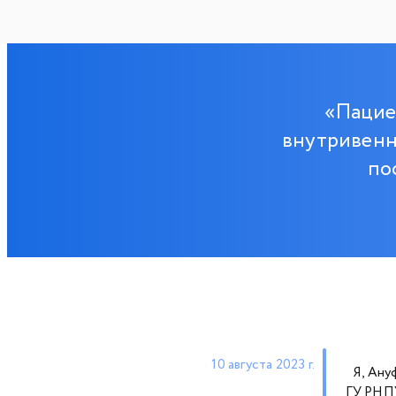
«Пацие
внутривенно
по
10 августа 2023 г.
Я, Ануф
ГУ РНПУ