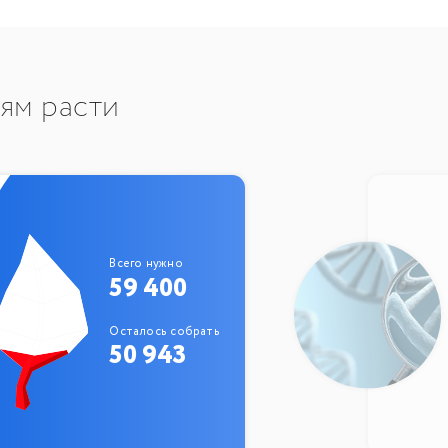
тям расти
Всего нужно
59 400
Осталось собрать
50 943