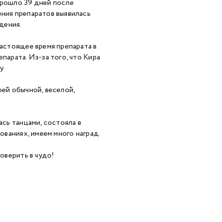
прошло 39 дней после
ения препаратов выявилась
дения.
астоящее время препарата в
парата. Из-за того, что Кира
у.
ей обычной, веселой,
сь танцами, состояла в
нованиях, имеем много наград.
оверить в чудо!