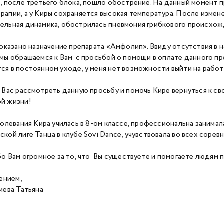
з, после третьего блока, пошло обострение. На данный момент 
рапии, а у Киры сохраняется высокая температура. После измен
ельная динамика, обострилась пневмония грибкового происхож
казано назначение препарата «Амфолип». Ввиду отсутствия в н
 мы обрашаемся к Вам с просьбой о помощи в оплате данного пре
ся в постоянном уходе, у меня нет возможности выйти на работ
ас рассмотреть данную просьбу и помочь Кире вернуться к сво
ой жизни!
левания Кира училась в 8-ом классе, профессиональна занимала
ской лиге Танца в клубе Sovi Dance, учувствовала во всех сорев
 Вам огромное за то, что Вы существуете и помогаете людям п
ением,
ева Татьяна