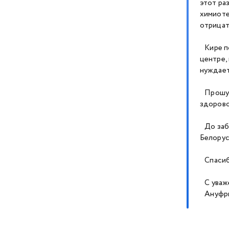
этот ра
химиоте
отрицат
Кире по
центре,
нуждает
Прошу В
здоров
До забо
Белорус
Спасибо
С уваж
Ануфри