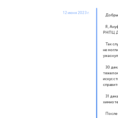
12 июня 2023 г.
Добрый
Я, Ануф
РНПЦ 
Так слу
не могл
ужаснула
30 дека
тяжелом
искусст
справит
31 дека
химиоте
После в