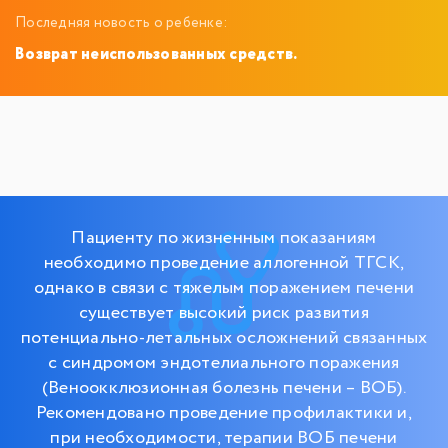
Последняя новость о ребенке:
Возврат неиспользованных средств.
Пациенту по жизненным показаниям
необходимо проведение аллогенной ТГСК,
однако в связи с тяжелым поражением печени
существует высокий риск развития
потенциально-летальных осложнений связанных
с синдромом эндотелиального поражения
(Веноокклюзионная болезнь печени – ВОБ).
Рекомендовано проведение профилактики и,
при необходимости, терапии ВОБ печени