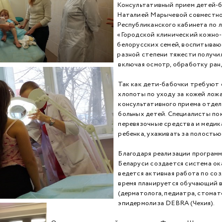
Консультативный прием детей-б
Наталией Марычевой совместно 
Республиканского кабинета по л
«Городской клинический кожно-
белорусских семей, воспитываю
разной степени тяжести получи
включая осмотр, обработку ран,
Так как дети-бабочки требуют е
хлопоты по уходу за кожей ложа
консультативного приема отдел
больных детей. Специалисты пок
перевязочные средства и медика
ребенка, ухаживать за полостью 
Благодаря реализации программ
Беларуси создается система ок
ведется активная работа по со
время планируется обучающий 
(дерматолога, педиатра, стома
эпидермолиза DEBRA (Чехия).