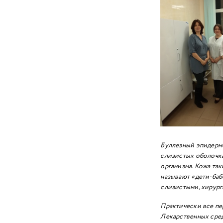
2018 год
2017 год
2016 год
2015 год
2014 год
2013 год
2012 год
Буллезный эпидермо
2011 год
слизистых оболочка
2010 год
организма. Кожа та
называют «дети-баб
2009 год
слизистыми, хирург
Практически все пе
Лекарственных сред