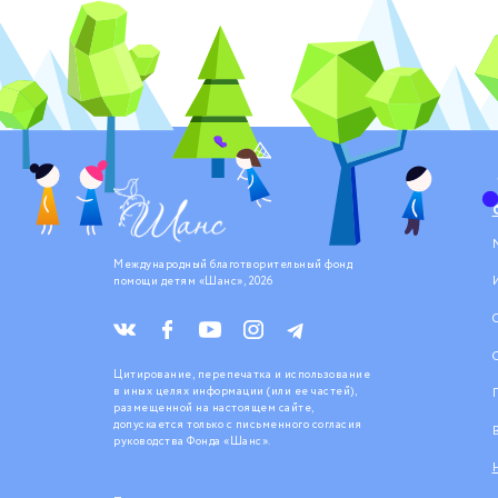
Международный благотворительный фонд
помощи детям «Шанс», 2026
Цитирование, перепечатка и использование
в иных целях информации (или ее частей),
размещенной на настоящем сайте,
допускается только с письменного согласия
руководства Фонда «Шанс».