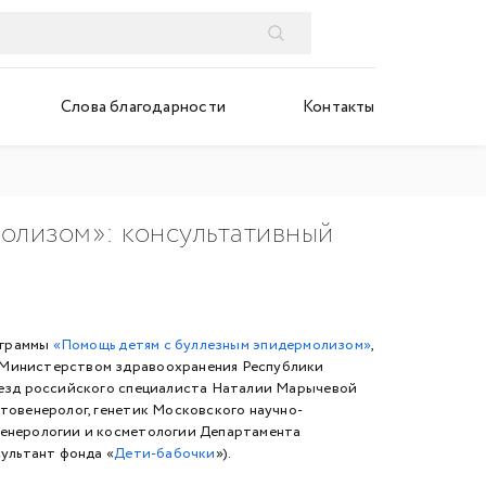
Слова благодарности
Контакты
олизом»: консультативный
рограммы
«
Помощь детям с буллезным эпидермолизом
»
,
Министерством здравоохранения Республики
иезд российского специалиста Наталии Марычевой
товенеролог, генетик Московского научно-
венерологии и косметологии Департамента
сультант фонда «
Дети-бабочки
»).