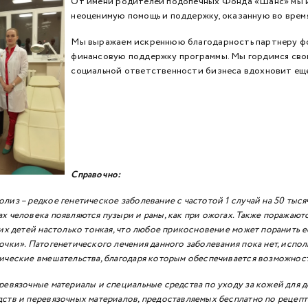
От имени родителей подопечных Фонда «Шанс» мы 
неоценимую помощь и поддержку, оказанную во время
Мы выражаем искреннюю благодарность партнеру ф
финансовую поддержку программы. Мы гордимся свои
социальной ответственности бизнеса вдохновит еще
Справочно:
лиз – редкое генетическое заболевание с частотой 1 случай на 50 тыс
х человека появляются пузыри и раны, как при ожогах. Также поражают
ких детей настолько тонкая, что любое прикосновение может поранить е
очки». Патогенетического лечения данного заболевания пока нет, испол
ические вмешательства, благодаря которым обеспечивается возможнос
ревязочные материалы и специальные средства по уходу за кожей для 
ств и перевязочных материалов, предоставляемых бесплатно по рецепта