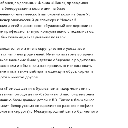
абочек, подопечных Фонда «Шанс», проводился
с белорусскими коллегами на базе
ечению генетической патологий кожи на базе УЗ
венерологический диспансер» г.Минска.
5
щих детей с диагнозом «буллезный эпидермолиз»
ли профессиональную консультацию специалистов,
 бинтование, накладывание повязок.
жедневного и очень скрупулезного ухода, все
тся на плечи родителей. Именно поэтому во время
ьное внимание было уделено общению с родителями
азывали и объясняли, как правильно использовать
менты, а также выбирать одежду и обувь, кормить
рта и многое другое.
ы «Помощь детям с буллезным эпидермолизом» в
азания помощи детям-бабочкам. В настоящее время
зданию базы данных детей с БЭ. Также в ближайшее
визит белорусских специалистов разного профиля
толога и хирурга) в Международный центр буллезного