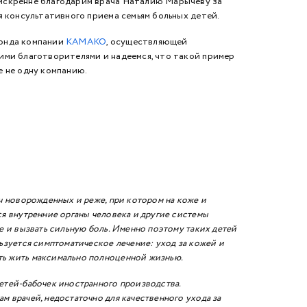
искренне благодарим врача Наталию Марычеву за
 консультативного приема семьям больных детей.
онда компании
КАМАКО
, осуществляющей
ми благотворителями и надеемся, что такой пример
 не одну компанию.
яч новорожденных и реже, при котором на коже и
ся внутренние органы человека и другие системы
е и вызвать сильную боль. Именно поэтому таких детей
ьзуется симптоматическое лечение: уход за кожей и
ть жить максимально полноценной жизнью.
детей-бабочек иностранного производства.
м врачей, недостаточно для качественного ухода за