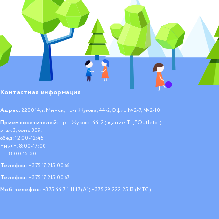
Контактная информация
Адрес:
220014, г. Минск, пр-т Жукова, 44-2, Офис №2-7, №2-10
Прием посетителей:
пр-т Жукова, 44-2 (здание ТЦ "Outleto"),
этаж 3, офис 309.
обед: 12:00-12:45
пн.- чт. 8:00-17:00
пт. 8:00-15:30
Телефон:
+375 17 215 00 66
Телефон:
+375 17 215 00 67
Моб. телефон:
+375 44 711 11 17 (А1)
+375 29 222 25 13 (МТС)