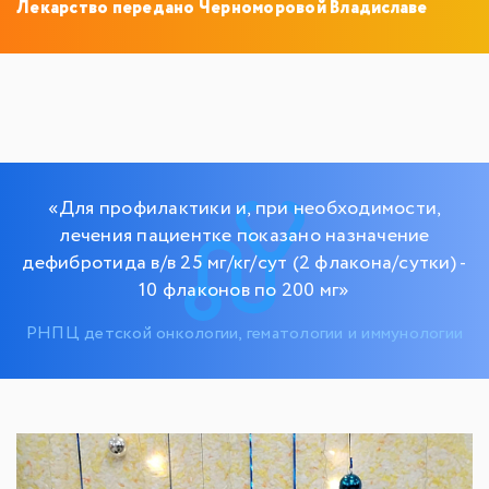
Лекарство передано Черноморовой Владиславе
«Для профилактики и, при необходимости,
лечения пациентке показано назначение
дефибротида в/в 25 мг/кг/сут (2 флакона/сутки) -
10 флаконов по 200 мг»
РНПЦ детской онкологии, гематологии и иммунологии