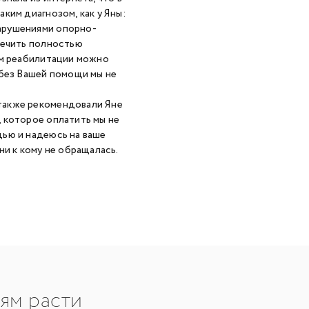
ким диагнозом, как у Яны:
арушениями опорно-
лечить полностью
ям реабилитации можно
 без Вашей помощи мы не
также рекомендовали Яне
 которое оплатить мы не
щью и надеюсь на ваше
ни к кому не обращалась.
тям расти