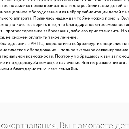
нтре появились новые возможности для реабилитации детей с та
нновационное оборудование для нейрореабилитации детей с н
льного аппарата. Появилась надежда что Яне можно помочь. Вы
жно, но хочется верить в то, что благодаря новым возможност
ть прогрессирование заболевания, либо его приостановить. Но
ся, не сможем оплатить такое лечение.
бследования в РНПЦ неврологии и нейрохирурги специалисты 
генетическое обследование — полное экзомное секвенирование,
атериальной возможности. Поэтому я обращаюсь к вам за помо
ие и поддержку. За помощью на лечение Яны мы раньше никогда 
нием и благодарностью к вам семья Яны.
ожертвования, Вы помогаете де