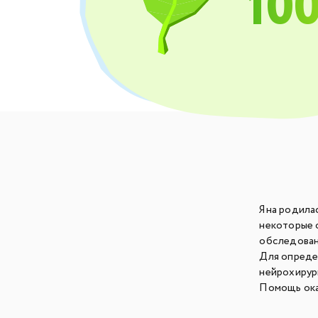
10
Яна родила
некоторые 
обследован
Для опреде
нейрохирур
Помощь ока