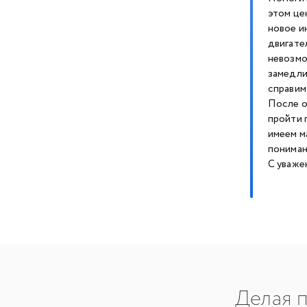
этом це
новое и
двигате
невозмо
замедли
справим
После о
пройти 
имеем м
пониман
С уваже
Делая п