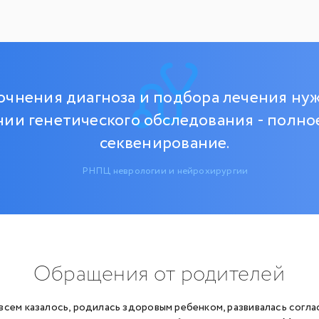
очнения диагноза и подбора лечения нуж
ии генетического обследования - полно
секвенирование.
РНПЦ неврологии и нейрохирургии
Обращения от родителей
к всем казалось, родилась здоровым ребенком, развивалась соглас