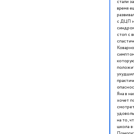
стали з
время е
развива
с ДЦП н
синдром
стоп с 
спастич
Коварно
симптом
которую
положит
ухудшил
практич
опаснос
Яна в н
хочет п
смотрет
удоволь
на то, 
школа в
Помогит