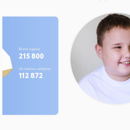
Всего нужно
215 800
Осталось собрать
112 872