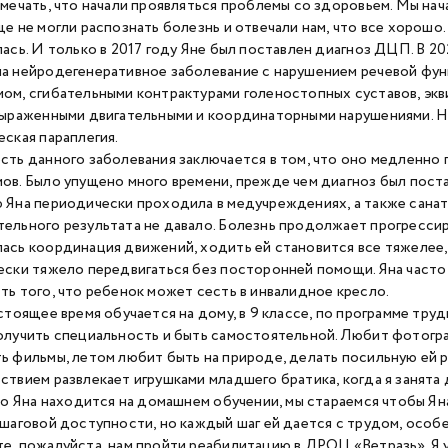
амечать, что начали проявляться проблемы со здоровьем. Мы начал
ще не могли распознать болезнь и отвечали нам, что все хорошо
лась. И только в 2017 году Яне был поставлен диагноз ДЦП. В 2
а нейродегенеративное заболевание с нарушением речевой фун
ом, сгибательными контрактурами голеностопных суставов, э
выраженными двигательными и координаторными нарушениями. Н
еская параплегия.
сть данного заболевания заключается в том, что оно медленно п
ов. Было упущено много времени, прежде чем диагноз был поста
 Яна периодически проходила в медучреждениях, а также сана
ельного результата не давало. Болезнь продолжает прогресси
ась координация движений, ходить ей становится все тяжелее, 
ески тяжело передвигаться без посторонней помощи. Яна часто 
ть того, что ребенок может сесть в инвалидное кресло.
астоящее время обучается на дому, в 9 классе, по программе труд
олучить специальность и быть самостоятельной. Любит фотогра
ь фильмы, летом любит быть на природе, делать посильную ей р
ствием развлекает игрушками младшего братика, когда я занят
что Яна находится на домашнем обучении, мы стараемся чтобы Яна
 шаговой доступности, но каждый шаг ей дается с трудом, особ
е, пожалуйста, нам пройти реабилитацию в ДРОЦ «Ветразь». Я уз