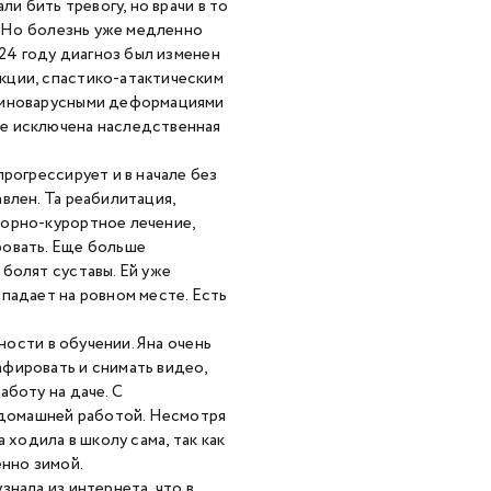
и бить тревогу, но врачи в то
. Но болезнь уже медленно
024 году диагноз был изменен
кции, спастико-атактическим
квиноварусными деформациями
е исключена наследственная
рогрессирует и в начале без
влен. Та реабилитация,
торно-курортное лечение,
ровать. Еще больше
болят суставы. Ей уже
падает на ровном месте. Есть
ности в обучении. Яна очень
фировать и снимать видео,
аботу на даче. С
а домашней работой. Несмотря
 ходила в школу сама, так как
енно зимой.
нала из интернета, что в