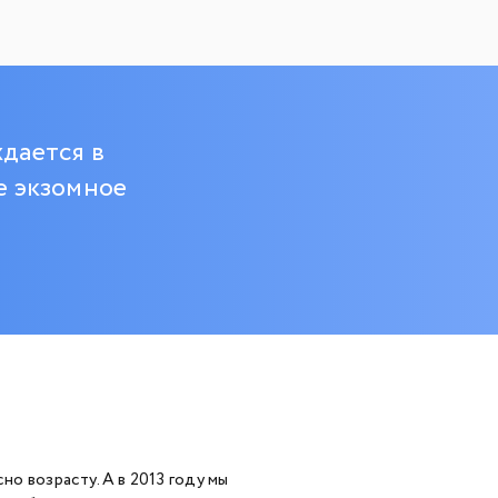
дается в
е экзомное
но возрасту. А в 2013 году мы