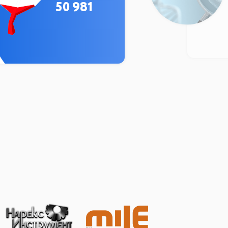
50 981