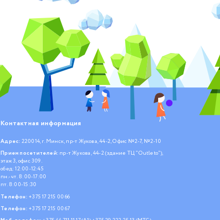
Контактная информация
Адрес:
220014, г. Минск, пр-т Жукова, 44-2, Офис №2-7, №2-10
Прием посетителей:
пр-т Жукова, 44-2 (здание ТЦ "Outleto"),
этаж 3, офис 309.
обед: 12:00-12:45
пн.- чт. 8:00-17:00
пт. 8:00-15:30
Телефон:
+375 17 215 00 66
Телефон:
+375 17 215 00 67