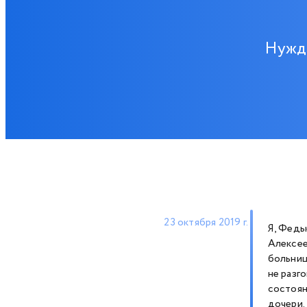
Нужд
23 октября 2019 г.
Я, Федь
Алексее
больниц
не разг
состоян
дочери.