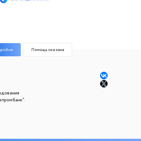
дробно
Помощь оказана
едования
зпромбанк".