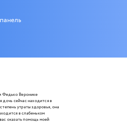
 панель
ри Федько Веронике
оя дочь сейчас находится в
 степень утраты здоровья, она
находится в слабеньком
 вас оказать помощь моей