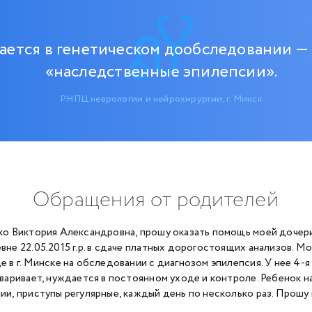
ается в генетическом дообследовании —
«наследственные эпилепсии».
РНПЦ неврологии и нейрохирургии, г. Минск
Обращения от родителей
ко Виктория Александровна, прошу оказать помощь моей доче
вне 22.05.2015 г.р. в сдаче платных дорогостоящих анализов. М
е в г. Минске на обследовании с диагнозом эпилепсия. У нее 4-я
оваривает, нуждается в постоянном уходе и контроле. Ребенок 
ии, приступы регулярные, каждый день по несколько раз. Прошу