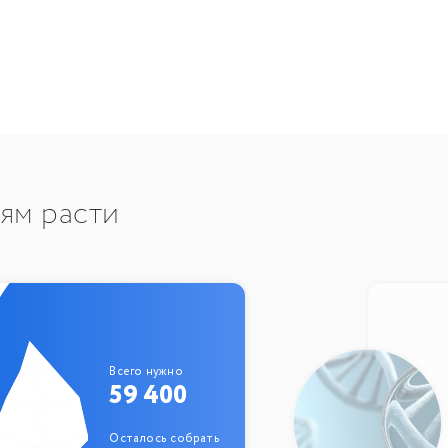
тям расти
Всего нужно
59 400
Осталось собрать