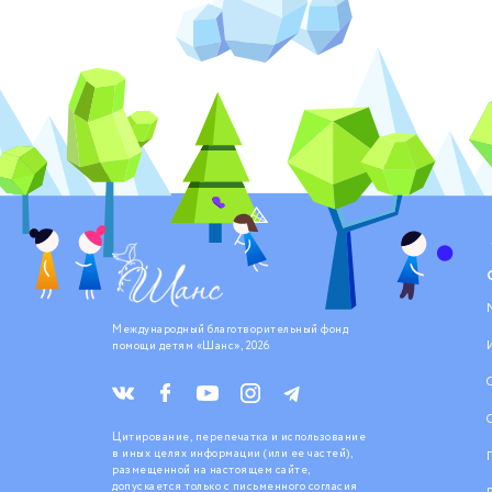
Международный благотворительный фонд
помощи детям «Шанс», 2026
Цитирование, перепечатка и использование
в иных целях информации (или ее частей),
размещенной на настоящем сайте,
допускается только с письменного согласия