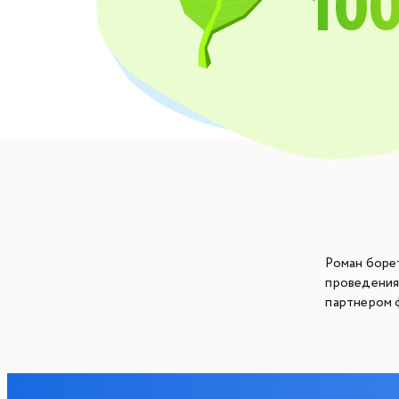
10
Роман боре
проведения
партнером 