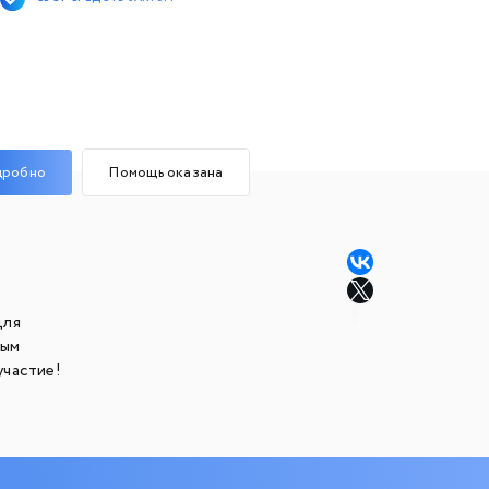
дробно
Помощь оказана
для
ным
участие!