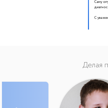
Саму оп
диагнос
С уваже
Делая п