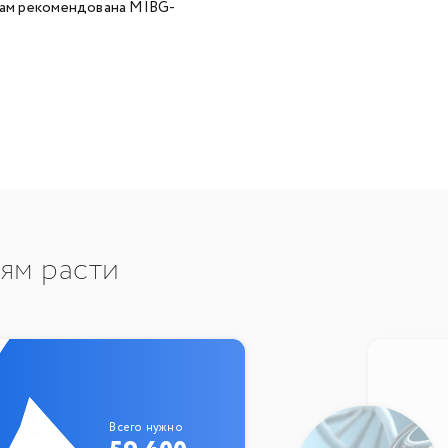
 нам рекомендована MIBG-
тям расти
Всего нужно