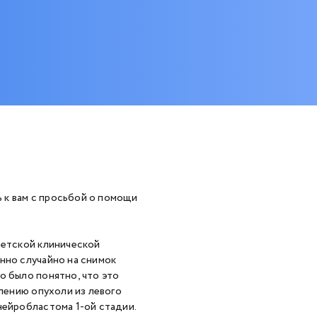
 к вам с просьбой о помощи
детской клинической
нно случайно на снимок
о было понятно, что это
алению опухоли из левого
нейробластома 1-ой стадии.