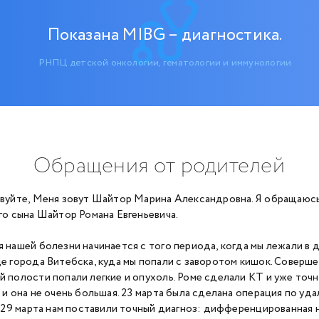
Показана MIBG – диагностика.
РНПЦ детской онкологии, гематологии и иммунологии
Обращения от родителей
вуйте, Меня зовут Шайтор Марина Александровна. Я обращаюсь
го сына Шайтор Романа Евгеньевича.
 нашей болезни начинается с того периода, когда мы лежали в 
е города Витебска, куда мы попали с заворотом кишок. Соверше
 полости попали легкие и опухоль. Роме сделали КТ и уже точн
 и она не очень большая. 23 марта была сделана операция по уд
. 29 марта нам поставили точный диагноз: дифференцированная 