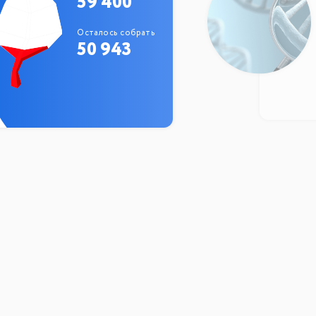
59 400
Осталось собрать
50 943