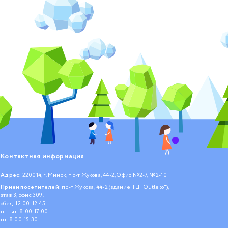
Контактная информация
Адрес:
220014, г. Минск, пр-т Жукова, 44-2, Офис №2-7, №2-10
Прием посетителей:
пр-т Жукова, 44-2 (здание ТЦ "Outleto"),
этаж 3, офис 309.
обед: 12:00-12:45
пн.- чт. 8:00-17:00
пт. 8:00-15:30