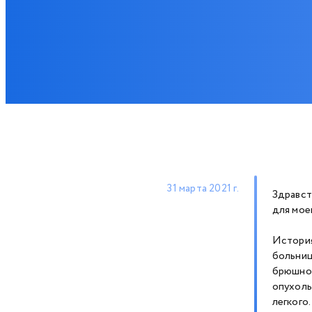
31 марта 2021 г.
Здравст
для мое
История
больниц
брюшной
опухоль
легкого