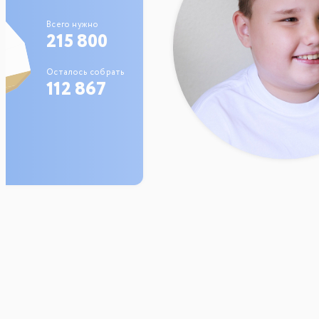
Всего нужно
215 800
Осталось собрать
112 867