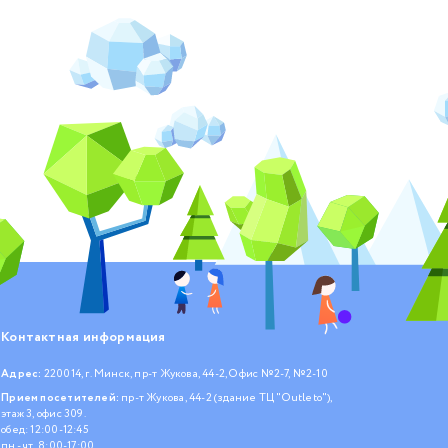
Контактная информация
Адрес:
220014, г. Минск, пр-т Жукова, 44-2, Офис №2-7, №2-10
Прием посетителей:
пр-т Жукова, 44-2 (здание ТЦ "Outleto"),
этаж 3, офис 309.
обед: 12:00-12:45
пн.- чт. 8:00-17:00