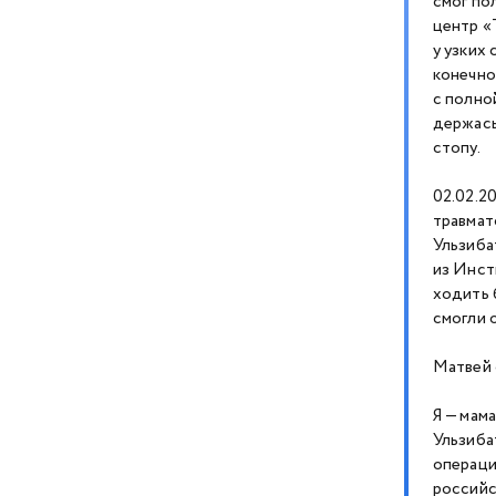
смог по
центр «
у узких
конечно
с полно
держась 
стопу.
02.02.2
травмат
Ульзиба
из Инст
ходить 
смогли 
Матвей 
Я — мам
Ульзиба
операци
российс