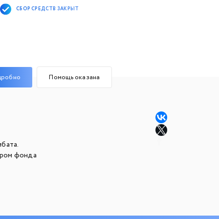
СБОР СРЕДСТВ ЗАКРЫТ
дробно
Помощь оказана
бата.
ером фонда