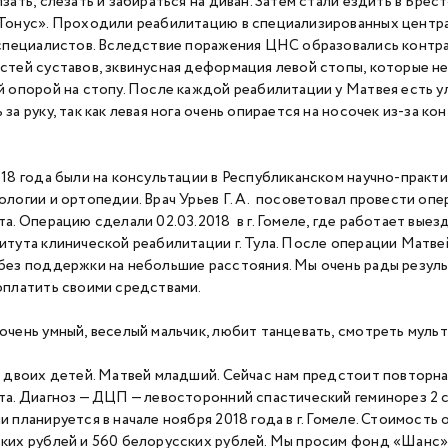
лзать, слезать и забираться на диван. Затем стали ездить в Бре
Тонус». Проходили реабилитацию в специализированных центра
 специалистов. Вследствие поражения ЦНС образовались контр
стей суставов, зквинусная деформация левой стопы, которые 
й опорой на стопу. После каждой реабилитации у Матвея есть у
за руку, так как левая нога очень опирается на носочек из-за ко
018 года были на консультации в Республиканском научно-практ
ологии и ортопедии. Врач Урьев Г. А. посоветовал провести опе
та. Операцию сделали 02.03.2018 в г. Гомеле, где работает выез
итута клинической реабилитации г. Тула. После операции Матвей
без поддержки на небольшие расстояния. Мы очень рады резул
оплатить своими средствами.
очень умный, веселый мальчик, любит танцевать, смотреть мульт
а двоих детей. Матвей младший. Сейчас нам предстоит повторная
та. Диагноз — ДЦП — левосторонний спастический геминорез 2
и планируется в начале ноября 2018 года в г. Гомеле. Стоимость
ких рублей и 560 белорусских рублей. Мы просим фонд «Шанс