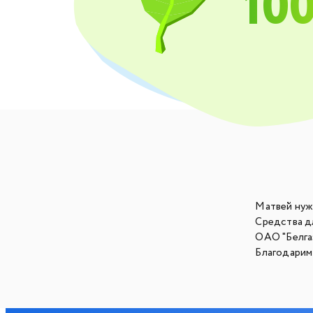
10
Матвей нужд
Средства д
ОАО "Белга
Благодарим