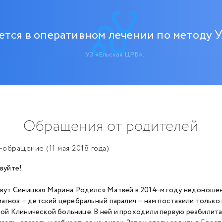
тся в оперативном лечении по методу У
УЗ «Ельская ЦРБ».
Обращения от родителей
обращение (11 мая 2018 года)
вуйте!
вут Синицкая Марина. Родился Матвей в 2014-м году недоношенн
Диагноз — детский церебральный паралич — нам поставили только 
ой Клинической больнице. В ней и проходили первую реабилита