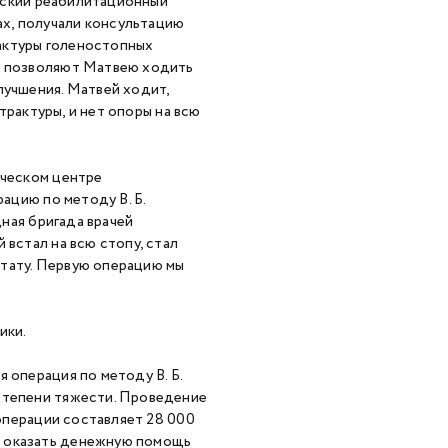
стский реабилитационный
х, получали консультацию
актуры голеностопных
не позволяют Матвею ходить
лучшения. Матвей ходит,
нтрактуры, и нет опоры на всю
ическом центре
рацию по методу В. Б.
дная бригада врачей
 встал на всю стопу, стал
ьтату. Первую операцию мы
ики.
 операция по методу В. Б.
 степени тяжести. Проведение
 операции составляет 28 000
» оказать денежную помощь