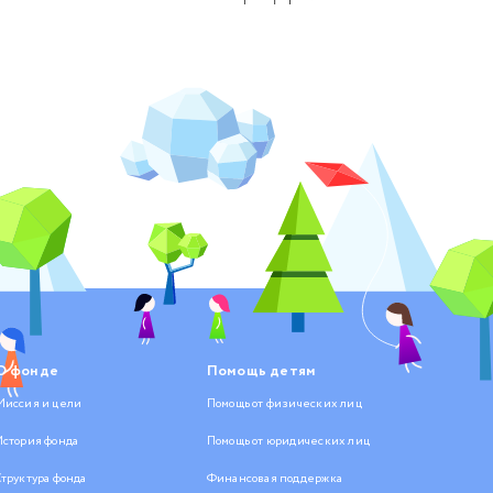
О фонде
Помощь детям
Миссия и цели
Помощь от физических лиц
История фонда
Помощь от юридических лиц
Структура фонда
Финансовая поддержка