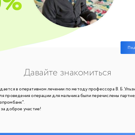
0%
По
Давайте знакомиться
ается в оперативном лечении по методу профессора В. Б. Ульзи
ля проведения операции для мальчика были перечислены партн
зпромбанк".
 за доброе участие!