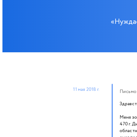
«Нуждае
11 мая 2018 г.
Письмо-
Здравст
Меня зо
470 г. 
областн