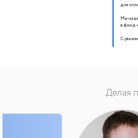
для опл
Мы наде
в фонд 
С уваже
Делая п