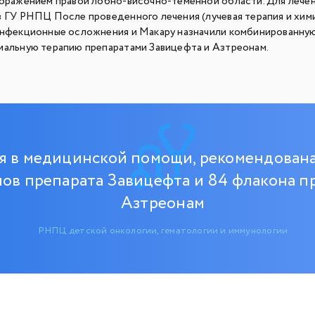
поражением правой лобно-височно-теменной области. Для лече
в ГУ РНПЦ После проведенного лечения (лучевая терапия и хим
инфекционные осложнения и Макару назначили комбинированну
иальную терапию препаратами Завицефта и Азтреонам.
я в медицинской помощи, рекомендована
ов препарата Завицефта и 84 флакона п
Азтреонам
РНПЦ детской онкологии, гематологии и иммунологии