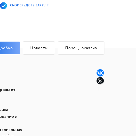
СБОР СРЕДСТВ ЗАКРЫТ
дробно
Новости
Помощь оказана
ыражает
чика
ование и
 глиальная