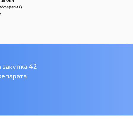
ния был
иотерапия)
ю
 закупка 42
репарата