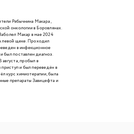
тели Рябычнина Макара ,
ской онкологии в Боровлянах.
Заболел Макар в мае 2024
на левой щеке. Проходил
ереведен в инфекционное
и был поставлен диагноз.
 августа, пробыл в
я приступ и был переведён в
ёл курс химиотерапии, была
нные препараты Завицефта и