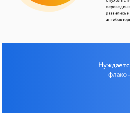
опухоль с 
переведен 
развились 
антибактер
Нуждаетс
флакон