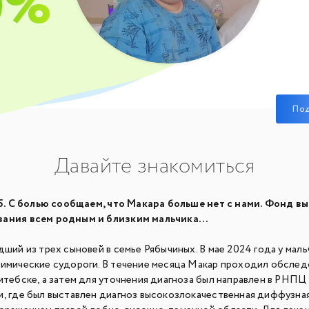
0%
По
Давайте знакомиться
. С болью сообщаем, что Макара больше нет с нами. Фонд в
ания всем родным и близким мальчика...
дший из трех сыновей в семье Рябычиных. В мае 2024 года у маль
мимические судороги. В течение месяца Макар проходил обслед
итебске, а затем для уточнения диагноза был направлен в РНПЦ
и, где был выставлен диагноз высокозлокачественная диффузная