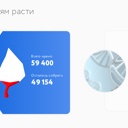
тям расти
Всего нужно
59 400
Осталось собрать
49 154