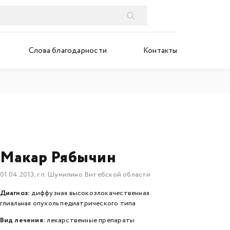
Слова благодарности
Контакты
Макар Рябычин
01.04.2013, г.п. Шумилино Витебской области
Диагноз:
диффузная высокозлокачественная
глиальная опухоль педиатрического типа
Вид лечения:
лекарственные препараты