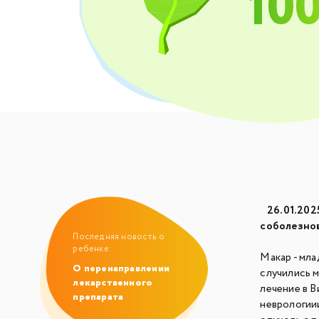
10
26.01.2025
соболезнов
Последняя новость о
ребенке:
Макар - мла
О перенаправлении
случились 
лекарственного
лечение в В
препарата
неврологии