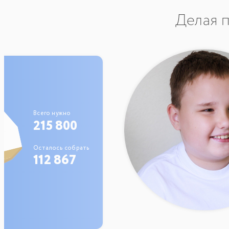
Делая п
Всего нужно
215 800
Осталось собрать
112 867