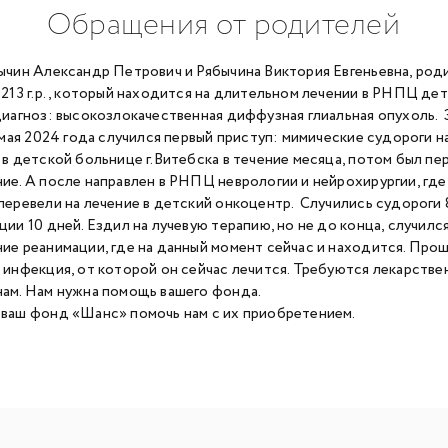
Обращения от родителей
ычин Александр Петрович и Рябычина Виктория Евгеньевна, роди
0213 г.р., который находится на длительном лечении в РНПЦ дет
диагноз: высокозлокачественная диффузная глиальная опухоль. 
3 мая 2024 года случился первый приступ: мимические судороги 
 в детской больнице г.Витебска в течение месяца, потом был п
ие. А после направлен в РНПЦ неврологии и нейрохирургии, где 
перевели на лечение в детский онкоцентр. Случились судороги 8
ции 10 дней. Ездил на лучевую терапию, но не до конца, случилс
ие реанимации, где на данный момент сейчас и находится. Прош
 инфекция, от которой он сейчас лечится. Требуются лекарстве
ам. Нам нужна помощь вашего фонда.
ваш фонд «Шанс» помочь нам с их приобретением.