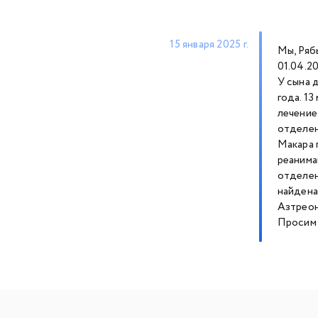
15 января 2025 г.
Мы, Ряб
01.04.2
У сына 
года. 1
лечение
отделен
Макара 
реанима
отделен
найдена
Азтреон
Просим 