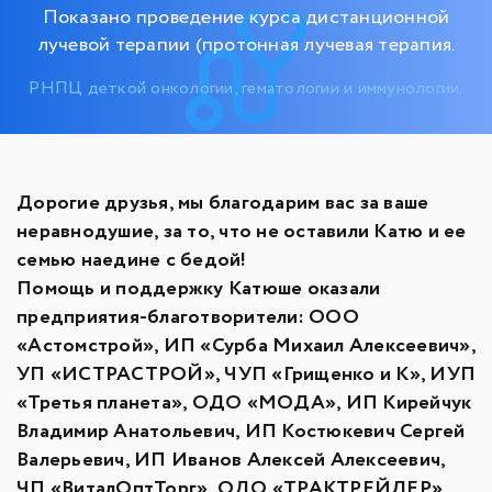
Показано проведение курса дистанционной
лучевой терапии (протонная лучевая терапия.
РНПЦ деткой онкологии, гематологии и иммунологии.
Дорогие друзья, мы благодарим вас за ваше
неравнодушие, за то, что не оставили Катю и ее
семью наедине с бедой!
Помощь и поддержку Катюше оказали
предприятия-благотворители: ООО
«Астомстрой», ИП «Сурба Михаил Алексеевич»,
УП «ИСТРАСТРОЙ», ЧУП «Грищенко и К», ИУП
«Третья планета», ОДО «МОДА», ИП Кирейчук
Владимир Анатольевич, ИП Костюкевич Сергей
Валерьевич, ИП Иванов Алексей Алексеевич,
ЧП «ВиталОптТорг», ОДО «ТРАКТРЕЙЛЕР»,