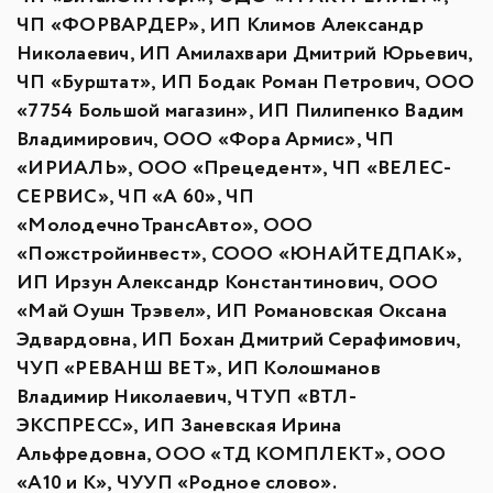
ЧП «ФОРВАРДЕР», ИП Климов Александр
Николаевич, ИП Амилахвари Дмитрий Юрьевич,
ЧП «Бурштат», ИП Бодак Роман Петрович, ООО
«7754 Большой магазин», ИП Пилипенко Вадим
Владимирович, ООО «Фора Армис», ЧП
«ИРИАЛЬ», ООО «Прецедент», ЧП «ВЕЛЕС-
СЕРВИС», ЧП «А 60», ЧП
«МолодечноТрансАвто», ООО
«Пожстройинвест», СООО «ЮНАЙТЕДПАК»,
ИП Ирзун Александр Константинович, ООО
«Май Оушн Трэвел», ИП Романовская Оксана
Эдвардовна, ИП Бохан Дмитрий Серафимович,
ЧУП «РЕВАНШ ВЕТ», ИП Колошманов
Владимир Николаевич, ЧТУП «ВТЛ-
ЭКСПРЕСС», ИП Заневская Ирина
Альфредовна, ООО «ТД КОМПЛЕКТ», ООО
«А10 и К», ЧУУП «Родное слово».