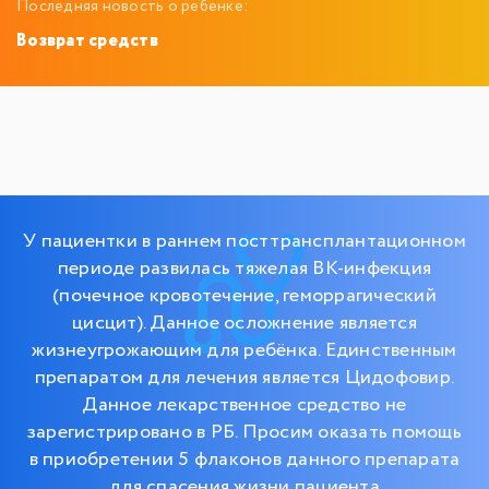
Последняя новость о ребенке:
Возврат средств
У пациентки в раннем посттрансплантационном
периоде развилась тяжелая ВК-инфекция
(почечное кровотечение, геморрагический
цисцит). Данное осложнение является
жизнеугрожающим для ребёнка. Единственным
препаратом для лечения является Цидофовир.
Данное лекарственное средство не
зарегистрировано в РБ. Просим оказать помощь
в приобретении 5 флаконов данного препарата
для спасения жизни пациента