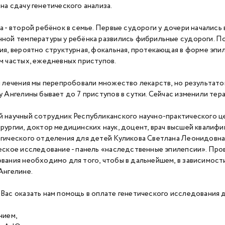
на сдачу генетического анализа.
а - второй ребёнок в семье. Первые судороги у дочери начались 
ной температуры у ребёнка развились фибрильные судороги. По
ия, вероятно структурная, фокальная, протекающая в форме эп
м частых, ежедневных приступов.
я лечения мы перепробовали множество лекарств, но результато
у Ангелины бывает до 7 приступов в сутки. Сейчас изменили тер
 научный сотрудник Республиканского научно-практического ц
рургии, доктор медицинских наук, доцент, врач высшей квалифи
гического отделения для детей Куликова Светлана Леонидовн
еское исследование - панель «наследственные эпилепсии». Пр
вания необходимо для того, чтобы в дальнейшем, в зависимости
Ангелине.
Вас оказать нам помощь в оплате генетического исследования 
нием,