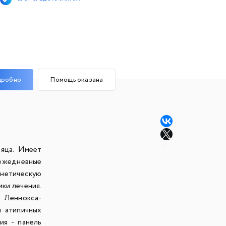
дробно
Помощь оказана
яца. Имеет
ежедневные
енетическую
ики лечения.
 Леннокса-
и атипичных
ия - панель