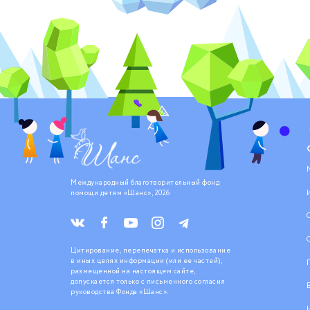
Международный благотворительный фонд
помощи детям «Шанс», 2026
Цитирование, перепечатка и использование
в иных целях информации (или ее частей),
размещенной на настоящем сайте,
допускается только с письменного согласия
руководства Фонда «Шанс».