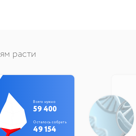
тям расти
Всего нужно
59 400
Осталось собрать
49 154