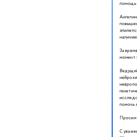
помощь 
Ангелин
повышен
эпилепс
наличие
За врем
момент 
Ведущий
нейрохи
невроло
генетич
исследо
помочь 
Просим 
С уваже