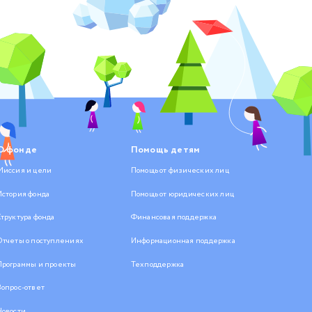
О фонде
Помощь детям
Миссия и цели
Помощь от физических лиц
История фонда
Помощь от юридических лиц
Структура фонда
Финансовая поддержка
Отчеты о поступлениях
Информационная поддержка
Программы и проекты
Техподдержка
Вопрос-ответ
Новости