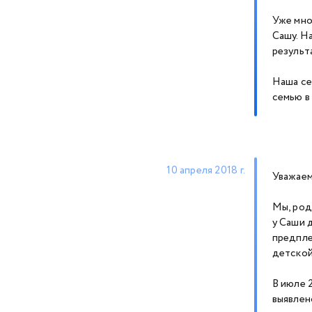
Уже мно
Сашу. Н
результ
Наша се
семью в
10 апреля 2018 г.
Уважаем
Мы, род
у Саши 
предпле
детской
В июле 
выявлен