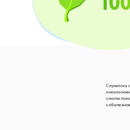
10
Случилось 
онкологиче
смогли помо
соболезнов