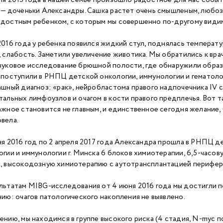
ля 2015 года в нашей семье произошло радостное для нас собы
 — доченьки Александры. Сашка растет очень смышленым, любо
достным ребенком, с которым мы совершенно по-другому видим
2016 года у ребенка появился жидкий стул, поднялась температу
, слабость. Заметили увеличение животика. Мы обратились к врачу
вуковое исследование брюшной полости, где обнаружили образо
 поступили в РНПЦ детской онкологии, иммунологии и гематол
ашный диагноз: «рак», нейробластома правого надпочечника IV 
тальных лимфоузлов и очагом в кости правого предплечья. Вот та
ажное становится не главным, и единственное сегодня желание,
вела.
ня 2016 год по 2 апреля 2017 года Александра прошла в РНПЦ д
огии и иммунологии г. Минска 6 блоков химиотерапии, 6,5-часо
, высокодозную химиотерапию с аутотрансплантацией перифер
льтатам MIBG-исследования от 4 июня 2016 года мы достигли 
нию: очагов патологического накопления не выявлено.
нию, мы находимся в группе высокого риска (4 стадия, N-myc пол.