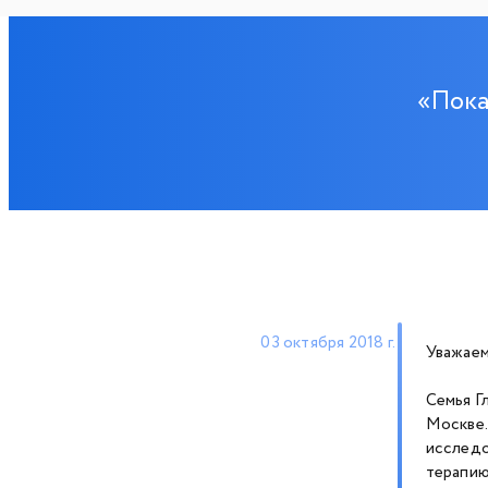
«Пока
03 октября 2018 г.
Уважаем
Семья Г
Москве.
исследо
терапию