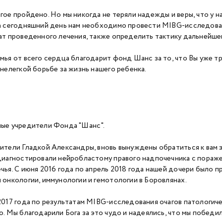
гое пройдено. Но мы никогда не теряли надежды и веры, что у н
а сегодняшний день нам необходимо провести MIBG-исследован
ат проведенного лечения, также определить тактику дальнейшег
мья от всего сердца благодарит фонд Шанс за то, что Вы уже 
 нелегкой борьбе за жизнь нашего ребенка.
ые учредители Фонда "Шанс".
ители Гладкой Александры, вновь вынуждены обратиться к вам з
диагностировали нейробластому правого надпочечника с пораж
чья. С июня 2016 года по апрель 2018 года нашей дочери было
 онкологии, иммунологии и гемотологии в Боровлянах.
2017 года по результатам MIBG-исследования очагов патологич
о. Мы благодарили Бога за это чудо и надеялись, что мы победил