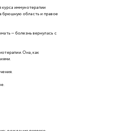
ия курса иммунотерапии
на брюшную область и правое
омать — болезнь вернулась с
отерапии. Она, как
иями.
чения.
е.