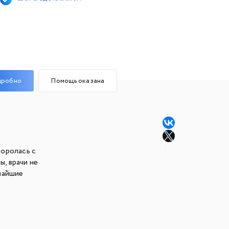
дробно
Помощь оказана
боролась с
, врачи не
очайшие