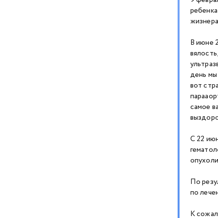
9 февра
ребенка
жизнера
В июне 
вялость
ультраз
день мы
вот стр
парааор
самое в
выздоро
С 22 ию
гематол
опухоли
По резу
по лече
К сожале