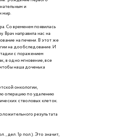
тие: рождение первого
знательным и
 мир.
ра. Со временем появилась
. Врач направила нас на
вание на печени. В этот же
огии на дообследование. И
стадии с поражением
к, в одно мгновение, все
 чтобы наша доченька
етской онкологии,
вую операцию по удалению
ических стволовых клеток.
положительного результата
, дел. 1р пол.). Это значит,