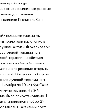
ение пройти курс
ничтожить единичные раковые
телами для лечения
 в клинике Госпиталь Сан
Собственными силами мы
мы прилетели на лечение в
ружили активный очаг клеток
в лучевой терапии на 2
учевой терапии — добиться
 так как она была больших
мья приняла решение открыть
тября 2017 года наш сбор был
После лучевой терапии нам
 1 ноября по 10 ноября Саше
 иммунотерапии. На 3-й
ние было приостановлено. 11
ши становились слабее. 29
иостановить активный рост