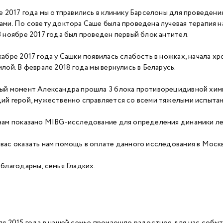
те 2017 года мы отправились в клинику Барселоны для проведен
ами. По совету доктора Саше была проведена лучевая терапия 
В ноябре 2017 года был проведен первый блок антител.
кабре 2017 года у Сашки появилась слабость в ножках, начала хр
илой. В феврале 2018 года мы вернулись в Беларусь.
ый момент Александра прошла 3 блока противорецидивной хими
ий герой, мужественно справляется со всеми тяжелыми испытан
нам показано MIBG-исследование для определения динамики ле
вас оказать нам помощь в оплате данного исследования в Москв
 благодарны, семья Гладких.