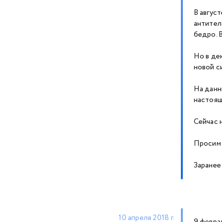
В авгус
антител
бедро. 
Но в де
новой с
На данн
настоящ
Сейчас 
Просим 
Заранее
10 апреля 2018 г.