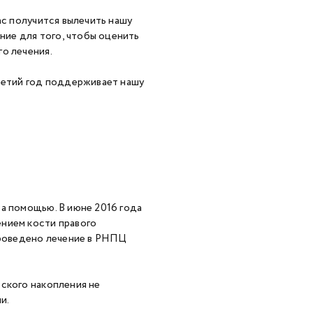
ас получится вылечить нашу
ие для того, чтобы оценить
о лечения.
третий год поддерживает нашу
а помощью. В июне 2016 года
ением кости правого
 проведено лечение в РНПЦ
еского накопления не
и.