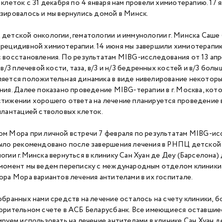
 клеток с 31 декабря по 4 января нам провели химиотерапию. 17
зировалось и мы вернулись домой в Минск.
детской онкологии, гематологии и иммунологии г. Минска Саше
рецидивной химиотерапии. 14 июня мы завершили химиотерапию
 восстановления. По результатам MIBG-исследования от 13 ап
 в/3 плечевой кости, таза, в/3 и н/3 бедренных костей и в/3 бо
яется положительная динамика в виде нивелирование некоторы
ния. Далее показано проведение MIBG-терапии в г. Москва, кото
тижении хорошего ответа на лечение планируется проведение
плантацией стволовых клеток.
м Мора при личной встречи 7 февраля по результатам MIBG-ис
ыло рекомендовано после завершения лечения в РНПЦ детской 
огии г.Минска вернуться в клинику Сан Хуан де Деу (Барселона)
момент мы ведем переписку с международным отделом клиники
ора Мора вариантов лечения антителами в их госпитале.
обранных нами средств на лечение осталось на счету клиники, б
орительном счете в АСБ Беларусбанк. Все имеющиеся оставшие
ируем использовать на лечение антителами в клинике Сан Хуан 