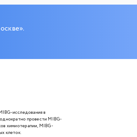
оскве».
 MIBG-исследования в
еоднократно провести MIBG-
ков химиотерапии, MIBG-
ых клеток.