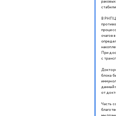
раковых
стабили
В РНПЦ 
противо
процесс
очагов в
определ
накопле
При дос
с транс
Докторо
блока б
иммунол
данный 
от докт
Часть с
благотв
мы план