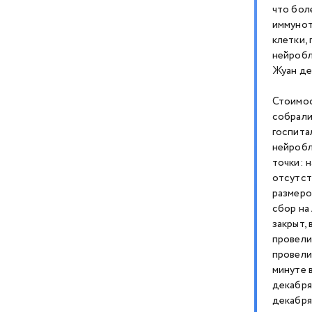
что бол
иммунот
клетки,
нейробл
Жуан де
Стоимос
собрали
госпита
нейробл
точки: 
отсутст
размеро
сбор на
закрыт,
провели
провели
минуте 
декабря
декабря