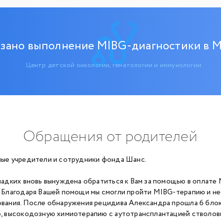
зано выполнение MIBG-диагностики в М
Центр детской онкологии, гематологии и иммунологии.
Обращения от родителей
ые учредители и сотрудники фонда Шанс.
ладких вновь вынуждена обратиться к Вам за помощью в оплате
 Благодаря Вашей помощи мы смогли пройти MIBG-терапию и н
вания. После обнаружения рецидива Александра прошла 6 бло
, высокодозную химиотерапию с аутотрансплантацией стволов