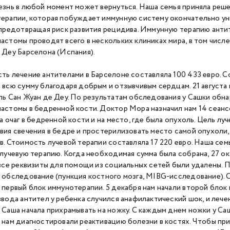
езнь в любой момент может вернуться. Наша семья приняла реш
ерапии, которая побуждает иммунную систему окончательно у
 предотвращая риск развития рецидива. Иммунную терапию анти
астомы проводят всего в нескольких клиниках мира, в том числе
 Деу Барселона (Испания).
ть лечение антителами в Барселоне составляла 100 433 евро. 
 всю сумму благодаря добрым и отзывчивым сердцам. 21 августа 
ль Сан Жуан де Деу. По результатам обследования у Сашки обна
астомы в бедренной кости. Доктор Мора назначил нам 14 сеансо
на очаг в бедренной кости и на место, где была опухоль. Цель л
вия свечения в бедре и простерилизовать место самой опухоли,
в. Стоимость лучевой терапии составляла 17 220 евро. Наша се
 лучевую терапию. Когда необходимая сумма была собрана, 27 ок
 все реквизиты для помощи из социальных сетей были удалены. 
 обследование (пункция костного мозга, MIBG-исследование). С
 первый блок иммунотерапии. 5 декабря нам начали второй блок
ввода антител у ребенка случился анафилактический шок, и лече
 Саша начала прихрамывать на ножку. С каждым днем ножки у Са
 нам диагностировали реактивацию болезни в костях. Чтобы пр