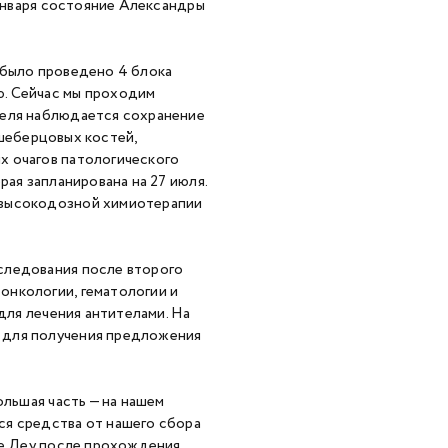
 января состояние Александры
 было проведено 4 блока
. Сейчас мы проходим
реля наблюдается сохранение
лышеберцовых костей,
х очагов патологического
рая запланирована на 27 июля.
 высокодозной химиотерапии
следования после второго
онкологии, гематологии и
 для лечения антителами. На
 для получения предложения
ольшая часть — на нашем
ся средства от нашего сбора
де Деу после прохождения