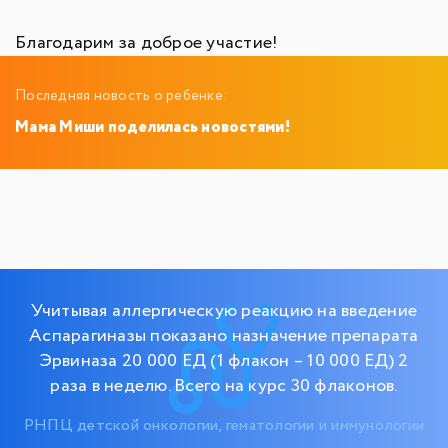
Благодарим за доброе участие!
Последняя новость о ребенке:
Мама Миши поделилась новостями!
Учитывая аллергическую реакцию на введение
Аспарагиназы показано назначение препарата
Эрвиназа 20 000 ЕД (1 флакон – 10 000 ЕД) 2
раза в неделю. Всего на курс 30 флаконов.
РНПЦ детской онкологии, гематологии и иммунологии