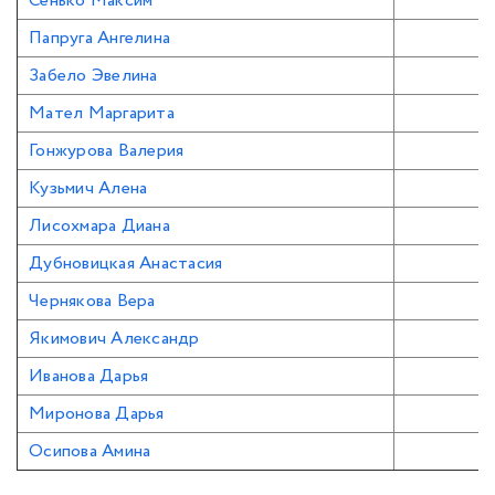
Сенько Максим
Папруга Ангелина
Забело Эвелина
Мател Маргарита
Гонжурова Валерия
Кузьмич Алена
Лисохмара Диана
Дубновицкая Анастасия
Чернякова Вера
Якимович Александр
Иванова Дарья
Миронова Дарья
Осипова Амина