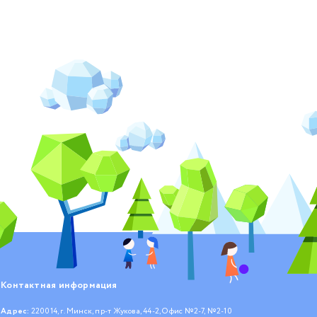
Контактная информация
Адрес:
220014, г. Минск, пр-т Жукова, 44-2, Офис №2-7, №2-10