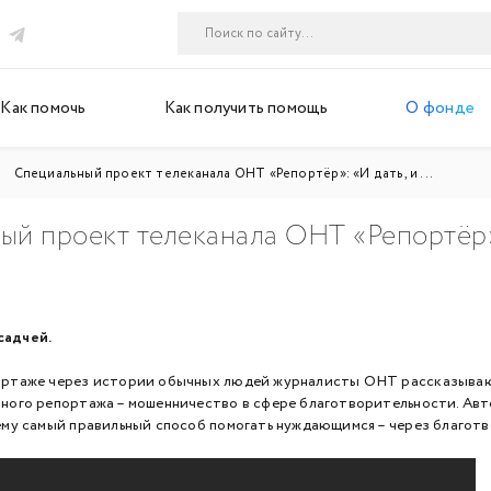
Как помочь
Как получить помощь
О фонде
Специальный проект телеканала ОНТ «Репортёр»: «И дать, и ...
й проект телеканала ОНТ «Репортёр»:
садчей.
ортаже через истории обычных людей журналисты ОНТ рассказывают
нного репортажа – мошенничество в сфере благотворительности. Авто
чему самый правильный способ помогать нуждающимся – через благот