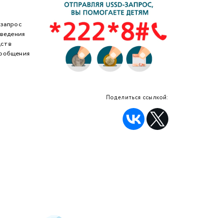
-запрос
оведения
дств
сообщения
Поделиться ссылкой: