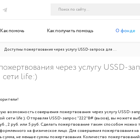
Как помочь
Как получить помощь
О фонде
Доступны пожертвования через услугу USSD-запроса для ...
пожертвования через услугу USSD-зап
сети life:)
ворители!
вую возможность совершения пожертвования через услугу USSD-запр
й сети life:). Отправляя USSD-запрос *222*8# (вызов), вы можете вы
уб., 2 руб. или 5 руб. Сделать пожертвование таким способом можно 
оформленного на физическое лицо. Для совершения пожертвования на
ь сумма, не меньше суммы пожертвования. Количество пожертвований