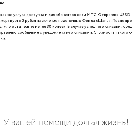
но.
акая же услуга доступна и для абонентов сети МТС. Отправляя USSD
ы жертвуете 2 рубля на лечение подопечных Фонда «Шанс». После пр
олжно остаться не менее 30 копеек. В случае успешного списания сре
правлено сообщение с уведомлением о списании. Стоимость такого 
ки.
У вашей помощи долгая жизнь!