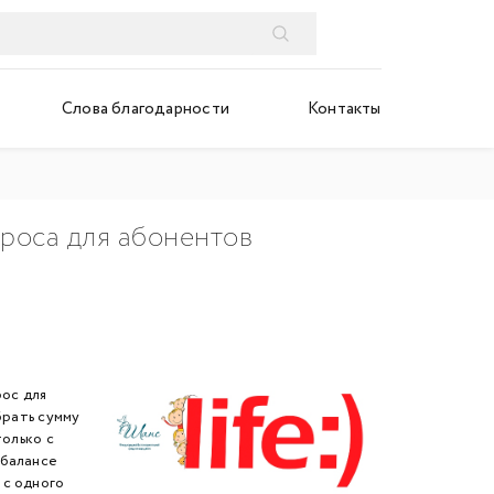
Слова благодарности
Контакты
роса для абонентов
ос для
брать сумму
только с
 балансе
 с одного