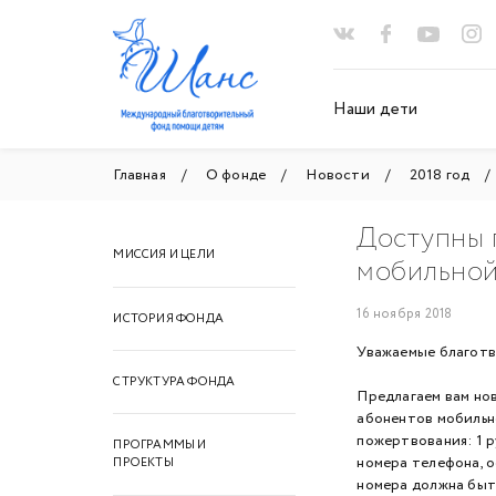
Наши дети
Главная
О фонде
Новости
2018 год
Доступны 
МИССИЯ И ЦЕЛИ
мобильной 
16 ноября 2018
ИСТОРИЯ ФОНДА
Уважаемые благот
СТРУКТУРА ФОНДА
Предлагаем вам но
абонентов мобильно
пожертвования: 1 р
ПРОГРАММЫ И
номера телефона, 
ПРОЕКТЫ
номера должна быт