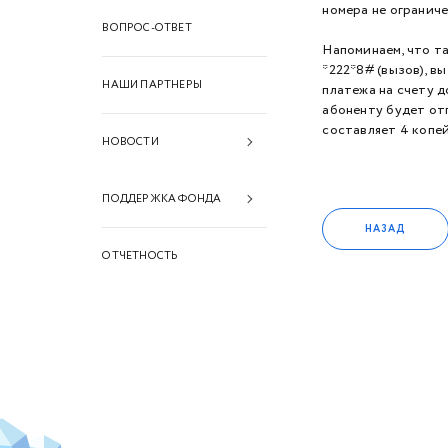
номера не ограниче
ВОПРОС-ОТВЕТ
Напоминаем, что т
*222*8# (вызов), в
НАШИ ПАРТНЕРЫ
платежа на счету д
абоненту будет от
составляет 4 копей
НОВОСТИ
2026 год
ПОДДЕРЖКА ФОНДА
2025 год
НАЗАД
Финансовая поддержка
ОТЧЕТНОСТЬ
2024 год
Информационная
2023 год
поддержка
2022 год
Техническая поддержка
2021 год
2020 год
2019 год