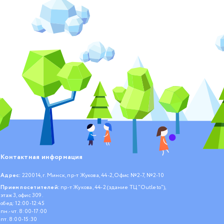
Контактная информация
Адрес:
220014, г. Минск, пр-т Жукова, 44-2, Офис №2-7, №2-10
Прием посетителей:
пр-т Жукова, 44-2 (здание ТЦ "Outleto"),
этаж 3, офис 309.
обед: 12:00-12:45
пн.- чт. 8:00-17:00
пт. 8:00-15:30