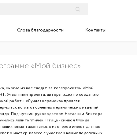
Слова благодарности
Контакты
рограмме «Мой бизнес»
ка, многие из вас следят за телепроектом «Мой
НТ. Участники проекта, авторы идеи по созданию
чной работы «Лунная керамика» провели
ер-класс по изготовлению керамических изделий
фонда. Под чутким руководством Натальи и Виктора
чились лепить птичек. Птица - символ Фонда
 наших юных талантливых мастеров имеют для нас
южет о мастер-классе с участием наших подопечных