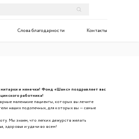
Слова благодарности
Контакты
анитарки и нянечки! Фонд «Шанс» поздравляет вас
цинского работника!
арные маленькие пациенты, которых вы лечите
тели наших подопечных, для которых вы — самые
ту. Мы знаем, что легких дежурств желать
я, здоровья и удачи во всем!