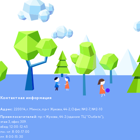
Контактная информация
Адрес:
220014, г. Минск, пр-т Жукова, 44-2, Офис №2-7, №2-10
Прием посетителей:
пр-т Жукова, 44-2 (здание ТЦ "Outleto"),
этаж 3, офис 309.
обед: 12:00-12:45
пн.- чт. 8:00-17:00
пт. 8:00-15:30