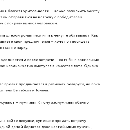
ия в благотворительности — можно заполнить анкету
потом отправиться на встречу с победителем
чу с понравившимся человеком.
ы флером романтики и ни к чему не обязывают. Как
 анкете свои предпочтения — хочет он посидеть
яться по парку.
родолжается и после встречи — хотя бы в социальных
сам неоднократно выступал в качестве лота. Однако
с проект продвигается в регионах Беларуси, но пока
жители Витебска и Гомеля.
окупают — мужчины. К тому же, мужчины обычно
ь на сайте девушки, сумевшие продать встречу
 с одной дамой борются двое настойчивых мужчин,