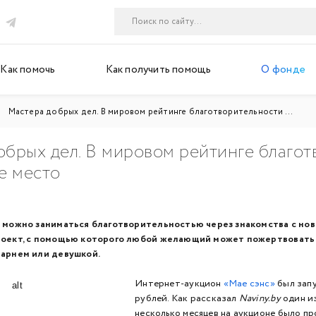
Как помочь
Как получить помощь
О фонде
Мастера добрых дел. В мировом рейтинге благотворительности ...
обрых дел. В мировом рейтинге благот
е место
 можно заниматься благотворительностью через знакомства с но
роект, с помощью которого любой желающий может пожертвовать 
парнем или девушкой.
Интернет-аукцион
«Мае сэнс»
был запу
рублей. Как рассказал
Naviny.by
один и
несколько месяцев на аукционе было пр