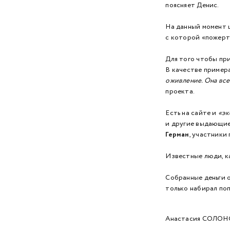
поясняет Денис.
2018 год
На данный момент 
2017 год
с которой «пожертв
2016 год
Для того чтобы пр
В качестве примера
2015 год
оживление. Она всем
проекта.
2014 год
2013 год
Есть на сайте и
«эк
и другие выдающие
2012 год
Герман
, участники 
2011 год
Известные люди, ка
2010 год
Собранные деньги 
2009 год
только набирал поп
Анастасия СОЛО