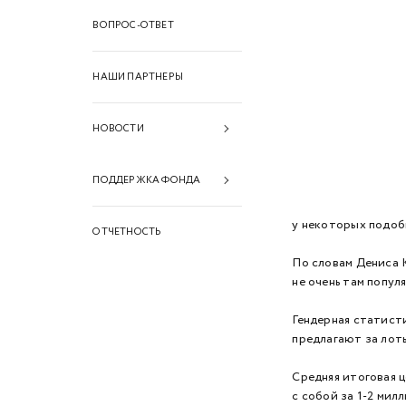
ВОПРОС-ОТВЕТ
НАШИ ПАРТНЕРЫ
НОВОСТИ
2026 год
ПОДДЕРЖКА ФОНДА
2025 год
Финансовая поддержка
у некоторых подо
ОТЧЕТНОСТЬ
2024 год
Информационная
По словам Дениса К
2023 год
поддержка
не очень там попул
2022 год
Техническая поддержка
Гендерная статист
2021 год
предлагают за лот
2020 год
Средняя итоговая ц
с собой за 1-2 мил
2019 год