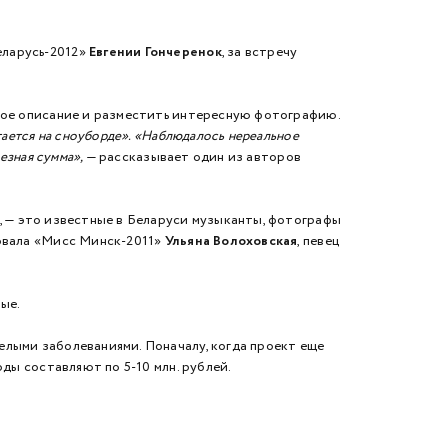
еларусь-2012»
Евгении Гончеренок
, за встречу
ьное описание и разместить интересную фотографию.
тается на сноуборде». «Наблюдалось нереальное
езная сумма»,
— рассказывает один из авторов
 — это известные в Беларуси музыканты, фотографы
вовала «Мисс Минск-2011»
Ульяна Волоховская
, певец
ые.
желыми заболеваниями. Поначалу, когда проект еще
оды составляют по 5-10 млн. рублей.