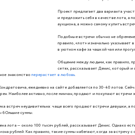
Проект предлагает два варианта участ
и предложить себя в качестве лота, а 
аукциона, а можно самому купить встре
Подобные встречи обычно не обременен
правило, «лот» изначально указывает в
в уютном кафе за чашкой чая или прогул
Общение между людьми, как правило, п
сетях, рассказывает Денис, который и 
бное знакомство
перерастает в любовь
.
ондратовича, ежедневно на сайте добавляется по 30-40 лотов. Сейча
ярен. Наиболее активно, после минчан, продают и покупают встречи 
ика встреч неудивительна: чаще всего продают встречи девушки, а п
ы бОльшие суммы.
ена лота — около 100 тысяч рублей, рассказывает Денис. Однако ест
лиона рублей. Как правило, такие суммы набегают, когда за встречу