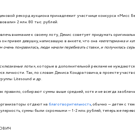
ценовой рекорд аукциона принадлежит участнице конкурса «Мисс Б
овали» 2 млн. 80 тыс. рублей.
ивлечь внимание к своему лоту, Денис советует придумать оригинал
 он привел девушку, написавшую в анкете, что она
«вегетарианка и ка
 очень понравилась, люди начали перебивать ставки, и получилась серь
склюзивные лоты»,
которые в дополнительной рекламе не нуждаются,
ся личности. Так, по словам Дениса Кондратовича, в проекте участ
группы Litesound и др.
к правило, собирают суммы выше средней, хотя и не всегда заоблачн
организаторы отдают на
благотворительность
, обычно — детям с тя
улярность, суммы были скромными — 1-2 млн. рублей, теперь же перев
НОВИЧ