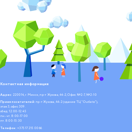
Контактная информация
Адрес:
220014, г. Минск, пр-т Жукова, 44-2, Офис №2-7, №2-10
Прием посетителей:
пр-т Жукова, 44-2 (здание ТЦ "Outleto"),
этаж 3, офис 309.
обед: 12:00-12:45
пн.- чт. 8:00-17:00
пт. 8:00-15:30
Телефон:
+375 17 215 00 66