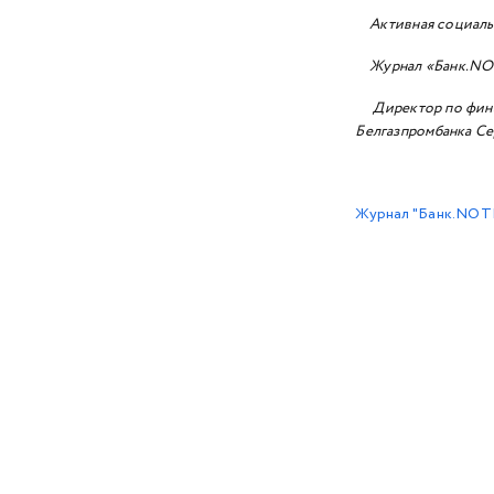
Активная социальна
2018 год
Журнал «Банк.NOTE
2017 год
Директор по финан
2016 год
Белгазпромбанка Се
2015 год
2014 год
Журнал "Банк.NOTE
2013 год
2012 год
2011 год
2010 год
2009 год