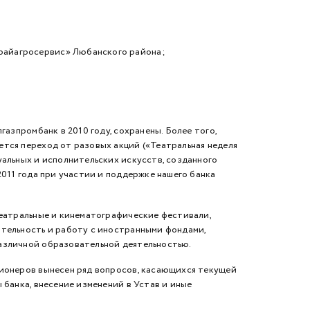
айаг­росервис» Любанского района;
зпромбанк в 2010 году, сохранены. Более того,
ется переход от разовых акций («Театральная неделя
альных и ис­полнительских искусств, созданного
2011 года при участии и поддержке нашего банка
еат­ральные и кинематографические фестивали,
­тельность и работу с иностранными фондами,
различной образовательной деятельностью.
ионеров вынесен ряд вопросов, касающихся текущей
 банка, внесение изменений в Устав и иные