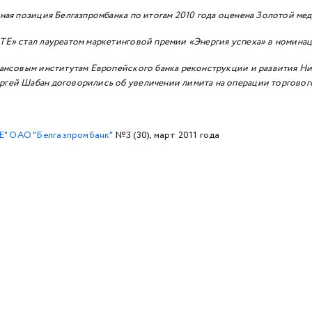
я позиция Белгазпромбанка по итогам 2010 года оценена Золотой мед
» стал лауреатом маркетинговой премии «Энергия успеха» в номинац
совым институтам Европейского банка реконструкции и развития Ник 
ргей Шабан договорились об увеличении лимита на операции торговог
" ОАО "Белгазпромбанк"
№3 (30), март 2011 года