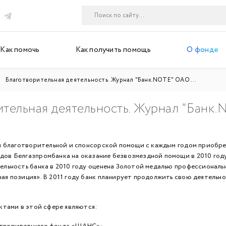
Как помочь
Как получить помощь
О фонде
Благотворительная деятельность. Журнал "Банк.NOTE" ОАО ...
ительная деятельность. Журнал "Банк
лаготворительной и спонсорской помощи с каждым годом приобрет
ов Белгазпромбанка на оказание безвозмездной помощи в 2010 году 
тельность банка в 2010 году оценена Золотой медалью профессиона
ая позиция». В 2011 году банк планирует продолжить свою деятельнос
ами в этой сфере являются:
отворительного фонда «ШАНС»;