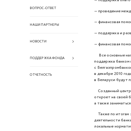
ВОПРОС-ОТВЕТ
— проведение межд
— финансовая помо
НАШИ ПАРТНЕРЫ
— поддержка и раз
НОВОСТИ
— финансовая помощ
Все основные напр
2026 год
ПОДДЕРЖКА ФОНДА
поддержка банком 
2025 год
с Белгазпромбанком
Финансовая поддержка
в декабре 2010 год
ОТЧЕТНОСТЬ
2024 год
в Беларуси будут 
Информационная
2023 год
поддержка
Созданный центр в
откроет на своей б
2022 год
Техническая поддержка
а также заниматьс
2021 год
Также по итогам з
2020 год
деятельности банка
локальные нормати
2019 год