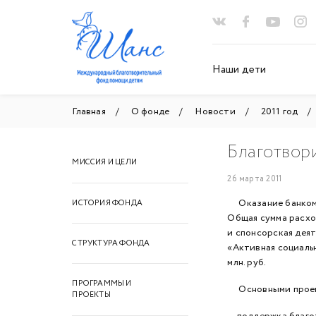
Наши дети
Главная
О фонде
Новости
2011 год
Благотвор
МИССИЯ И ЦЕЛИ
26 марта 2011
Оказание банком б
ИСТОРИЯ ФОНДА
Общая сумма расход
и спонсорская дея
СТРУКТУРА ФОНДА
«Активная социальн
млн. руб.
ПРОГРАММЫ И
Основными проект
ПРОЕКТЫ
— поддержка благ