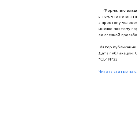
Формально владеле
в том, что непонят
а простому челове
именно поэтому пар
со слезной просьбо
Автор публика
Дата публикации: 0
"СБ" №33
Читать статью на с