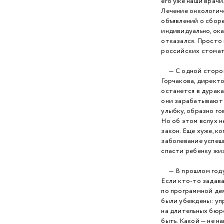
его уже наши врачи
Лечение онкологич
2018 год
объявлений о сборе
индивидуально, ока
2017 год
отказался. Просто 
российских стомат
2016 год
— С одной стороны,
2015 год
Горчакова, директо
останется в дурака
2014 год
они зарабатывают д
2013 год
улыбку, образно го
Но об этом вслух н
2012 год
закон. Еще хуже, 
заболевание успеш
2011 год
спасти ребенку жи
2010 год
— В прошлом году 
Если кто-то задав
2009 год
по программной де
были убеждены: уп
на длительных бюро
быть. Какой — не н