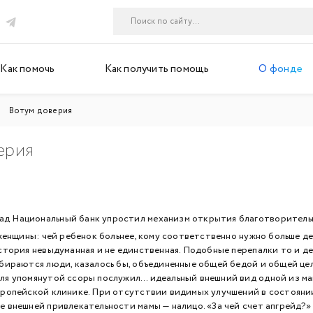
Как помочь
Как получить помощь
О фонде
Вотум доверия
ерия
зад Национальный банк упростил механизм открытия благотворител
нщины: чей ребенок больнее, кому соответственно нужно больше ден
История невыдуманная и не единственная. Подобные перепалки то и 
обираются люди, казалось бы, объединенные общей бедой и общей це
для упомянутой ссоры послужил… идеальный внешний вид одной из ма
вропейской клинике. При отсутствии видимых улучшений в состоянии 
е внешней привлекательности мамы — налицо. «За чей счет апгрейд?» 