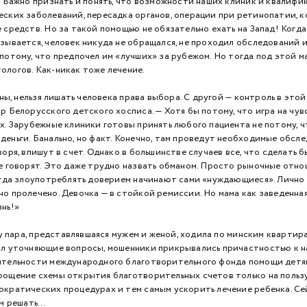
. Важно признать и понять, что возможности наших клиник и квалифи
еских заболеваний, пересадка органов, операции при ретинопатии, 
 средств. Но за такой помощью не обязательно ехать на Запад! Когд
зывается, человек никуда не обращался, не проходил обследований 
потому, что предпочел им «лучших» за рубежом. Но тогда под этой м
ологов. Как-никак тоже лечение.
 нельзя лишать человека права выбора. С другой — контроль в этой 
р Белорусского детского хосписа. — Хотя бы потому, что игра на чув
х. Зарубежные клиники готовы принять любого пациента не потому, чт
еньги. Банально, но факт. Конечно, там проведут необходимые обсл
воря, впишут в счет. Однако в большинстве случаев все, что сделать б
е говорят. Это даже трудно назвать обманом. Просто рыночные отно
когда злоупотреблять доверием начинают сами «нуждающиеся». Лично 
но пролечено. Девочка — в стойкой ремиссии. Но мама как заведенна
знь!»
пара, представлявшаяся мужем и женой, ходила по минским квартира
ал уточняющие вопросы, мошенники прикрывались причастностью к на
ятельности международного благотворительного фонда помощи детям
рощение схемы открытия благотворительных счетов только на польз
кратических процедурах и тем самым ускорить лечение ребенка. Сей
ам решать…