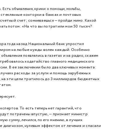
Есть объявления, крики о помощи, мольбы,
стеклянные конторки в банках и почтовых
расчетный счет; сомневаешься — пройди мимо. Какой
ать потом: «На что вы потратили мои 50 тысяч?
ора года назад Национальный банк упростил
миром на любые нужды волен каждый. Особенно
е объявления появлялись в газетах и на радио, скажем
, требовалось ходатайство главного медицинского
ссии. В ее заключении было два ключевых момента:
 случаях расходы за услуги и помощь зарубежных
ад на эти цели тратилось до 3 миллиардов бюджетных
татом.
ересует.
пертов. То есть теперь нет гарантий, что
 будут потрачены впустую, — признает министр
ую сумму, лечился, по его мнению, в лучших
же диагнозом, нулевым эффектом от лечения и спасали