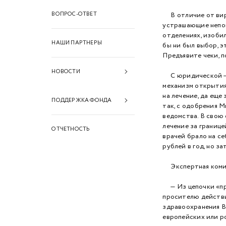
ВОПРОС-ОТВЕТ
В отличие от вирту
устрашающие непон
отделениях, изобил
НАШИ ПАРТНЕРЫ
бы ни был выбор, 
Предъявите чеки, п
НОВОСТИ
С юридической — н
механизм открытия
2026 год
на лечение, да еще 
ПОДДЕРЖКА ФОНДА
так, с одобрения 
2025 год
ведомства. В свою 
Финансовая поддержка
лечение за границе
ОТЧЕТНОСТЬ
2024 год
врачей брало на се
Информационная
рублей в год, но 
2023 год
поддержка
Экспертная комисс
2022 год
Техническая поддержка
— Из цепочки «про
2021 год
просителю действит
2020 год
здравоохранения Ва
европейских или ро
2019 год