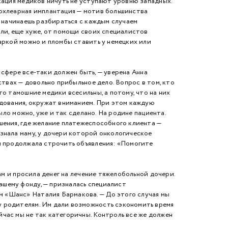
кация медиков ничуть не уступают уровню западных.
кохлеарная имплантация — мотив большинства
а начинаешь разбираться с каждым случаем
или, еще хуже, от помощи своих специалистов
аркой можно и пломбы ставить у немецких или
сфере все-таки должен быть, — уверена Анна
ствах — довольно прибыльное дело. Вопрос в том, кто
о тамошние медики всесильны, а потому, что на них
едования, окружат вниманием. При этом каждую
ыло можно, уже и так сделано. На родине пациента.
шения, где желание платежеспособного клиента —
знала маму, у дочери которой онкологическое
я продолжала строчить объявления: «Помогите
м и просила денег на лечение тяжелобольной дочери.
шему фонду, — призналась специалист
 «Шанс» Наталия Бармакова. — До этого случая мы
у родителям. Им дали возможность сэкономить время
час мы не так категоричны. Контроль все же должен