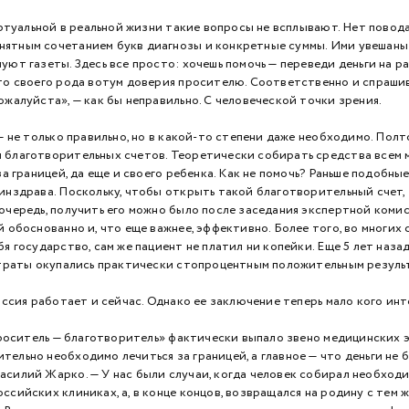
альной в реальной жизни такие вопросы не всплывают. Нет повода. 
ятным сочетанием букв диагнозы и конкретные суммы. Ими увешаны 
уют газеты. Здесь все просто: хочешь помочь — переведи деньги на 
это своего рода вотум доверия просителю. Соответственно и спрашив
ожалуйста», — как бы неправильно. С человеческой точки зрения.
е только правильно, но в какой-то степени даже необходимо. Полт
 благотворительных счетов. Теоретически собирать средства всем 
за границей, да еще и своего ребенка. Как не помочь? Раньше подобны
Минздрава. Поскольку, чтобы открыть такой благотворительный счет
очередь, получить его можно было после заседания экспертной коми
й обоснованно и, что еще важнее, эффективно. Более того, во многих
бя государство, сам же пациент не платил ни копейки. Еще 5 лет наз
затраты окупались практически стопроцентным положительным резуль
ия работает и сейчас. Однако ее заключение теперь мало кого инт
ситель — благотворитель» фактически выпало звено медицинских экс
ельно необходимо лечиться за границей, а главное — что деньги не
силий Жарко. — У нас были случаи, когда человек собирал необходим
ссийских клиниках, а, в конце концов, возвращался на родину с тем 