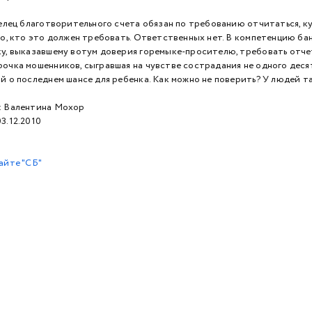
ц благотворительного счета обязан по требованию отчитаться, куд
но, кто это должен требовать. Ответственных нет. В компетенцию бан
ку, выказавшему вотум доверия горемыке-просителю, требовать отче
очка мошенников, сыгравшая на чувстве сострадания не одного деся
й о последнем шансе для ребенка. Как можно не поверить? У людей т
ции: Валентина Мохор
3.12.2010
айте "СБ"