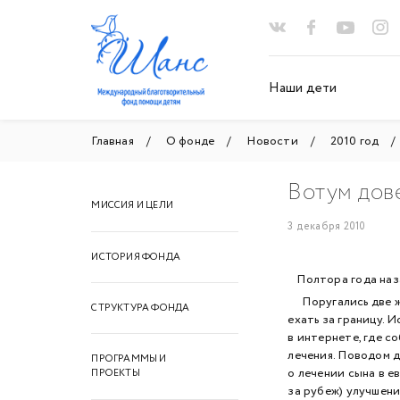
Наши дети
Главная
О фонде
Новости
2010 год
Вотум дов
МИССИЯ И ЦЕЛИ
3 декабря 2010
ИСТОРИЯ ФОНДА
Полтора года на
Поругались две же
СТРУКТУРА ФОНДА
ехать за границу. 
в интернете, где с
лечения. Поводом 
ПРОГРАММЫ И
о лечении сына в е
ПРОЕКТЫ
за рубеж) улучшени