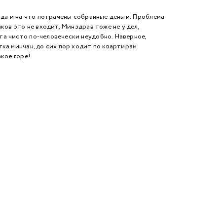
а и на что потрачены собранные деньги. Проблема
ков это не входит, Минздрав тоже не у дел,
та чисто по-человечески неудобно. Наверное,
тка минчан, до сих пор ходит по квартирам
акое горе!