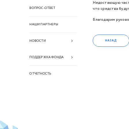
Недостающую часть
ВОПРОС-ОТВЕТ
что средства буду
Благодарим руково
НАШИ ПАРТНЕРЫ
НАЗАД
НОВОСТИ
2026 год
ПОДДЕРЖКА ФОНДА
2025 год
Финансовая поддержка
ОТЧЕТНОСТЬ
2024 год
Информационная
2023 год
поддержка
2022 год
Техническая поддержка
2021 год
2020 год
2019 год