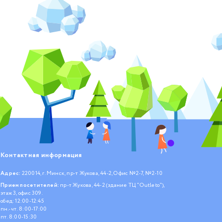
Контактная информация
Адрес:
220014, г. Минск, пр-т Жукова, 44-2, Офис №2-7, №2-10
Прием посетителей:
пр-т Жукова, 44-2 (здание ТЦ "Outleto"),
этаж 3, офис 309.
обед: 12:00-12:45
пн.- чт. 8:00-17:00
пт. 8:00-15:30