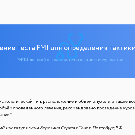
ение теста FMI для определения тактик
РНПЦ детской онкологии, гематологии и иммунологии
истологический тип, расположение и объём опухоли, а также во
 объём проведенного лечения, рекомендовано проведение курс
рапии"
й институт имени Березина Сергея г.Санкт-Петербург, РФ