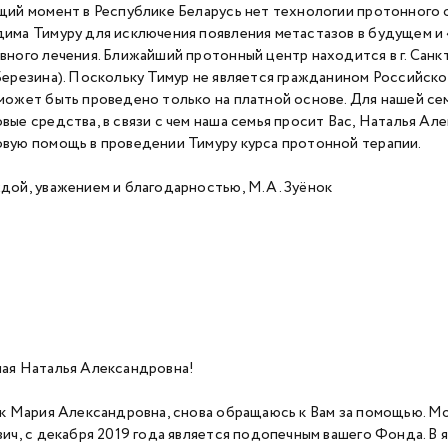
щий момент в Республике Беларусь нет технологии протонного 
има Тимуру для исключения появления метастазов в будущем и
вного лечения. Ближайший протонный центр находится в г. Сан
Березина). Поскольку Тимур не является гражданином Российско
может быть проведено только на платной основе. Для нашей с
вые средства, в связи с чем наша семья просит Вас, Наталья Ал
вую помощь в проведении Тимуру курса протонной терапии.
дой, уважением и благодарностью, М.А. Зуёнок
ая Наталья Александровна!
ок Мария Александровна, снова обращаюсь к Вам за помощью. Мо
вич, с декабря 2019 года является подопечным вашего Фонда. В я