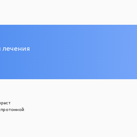
и лечения
зраст
а протонной