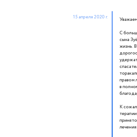
15 апреля 2020 г.
Уважаем
С больш
сына Зу
жизнь. 
дорогос
удержат
спасате
торакал
правом 
в полно
благода
К сожал
терапии
принято
лечения