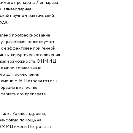
димого препарата Линпараза
: альвеолярная
ский научно-практический
ода.
явлено прогрессирование
ому врачебным консилиумом
к он эффективен при генной
ианты хирургического лечения
 такая возможность. В НМИЦ
 в мире торакальные
го для исключения
имени Н.Н. Петрова готовы
перации в качестве
таргетного препарата
аталья Александровна,
инансовую помощь на
НМИЦ имени Петрова в г.