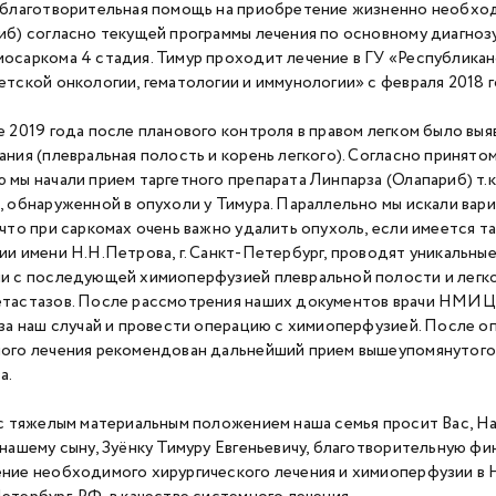
 благотворительная помощь на приобретение жизненно необхо
иб) согласно текущей программы лечения по основному диагнозу
осаркома 4 стадия. Тимур проходит лечение в ГУ «Республикан
етской онкологии, гематологии и иммунологии» с февраля 2018 г
е 2019 года после планового контроля в правом легком было вы
ания (плевральная полость и корень легкого). Согласно принят
 мы начали прием таргетного препарата Линпарза (Олапариб) т.
, обнаруженной в опухоли у Тимура. Параллельно мы искали вар
 что при саркомах очень важно удалить опухоль, если имеется
ии имени Н.Н.Петрова, г. Санкт-Петербург, проводят уникальные
и с последующей химиоперфузией плевральной полости и легко
тастазов. После рассмотрения наших документов врачи НМИЦ 
 за наш случай и провести операцию с химиоперфузией. После о
ого лечения рекомендован дальнейший прием вышеупомянутого 
а.
 с тяжелым материальным положением наша семья просит Вас, Н
 нашему сыну, Зуёнку Тимуру Евгеньевичу, благотворительную ф
ние необходимого хирургического лечения и химиоперфузии в 