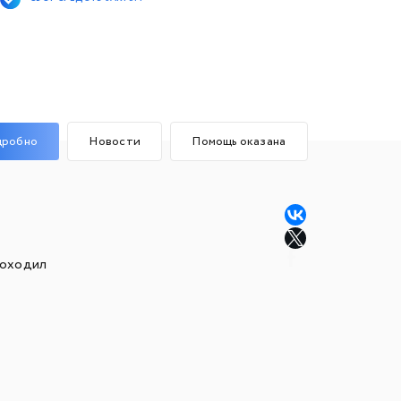
дробно
Новости
Помощь оказана
роходил