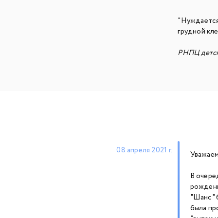
"Нуждается
грудной кле
РНПЦ детск
08 апреля 2021 г.
Уважаем
В очере
рождени
"Шанс" 
была пр