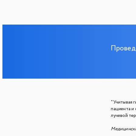
Провед
"Учитывая г
пациента и
лучевой те
Медицински