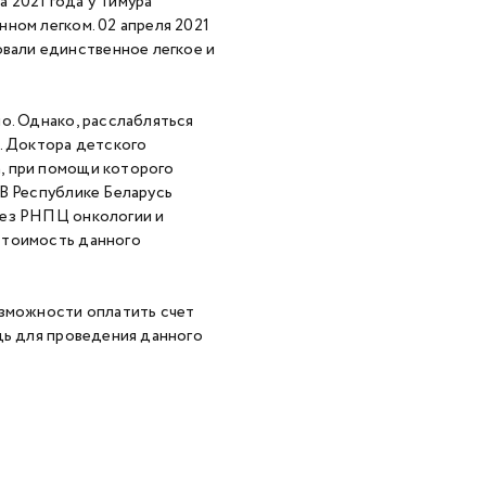
а 2021 года у Тимура
ном легком. 02 апреля 2021
вали единственное легкое и
о. Однако, расслабляться
. Доктора детского
, при помощи которого
 В Республике Беларусь
рез РНПЦ онкологии и
стоимость данного
озможности оплатить счет
щь для проведения данного