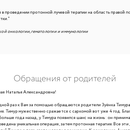
 в проведении протонной лучевой терапии на область правой п
тки."
ой онкологии, гематологии и иммунологии
Обращения от родителей
ая Наталья Александровна!
дной раз к Вам за помощью обращаются родители Зуёнка Тимура 
я. Тимур мужественно сражается с саркомой вот уже 4 год. Б
больше года назад, у Тимура появился шанс на жизнь: он прини
оведена уникальная операция, затем протонная терапия. Все эти