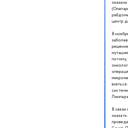
оказана
(Олапар
рабдоми
центр д
В ноябр
заболев
решению
мутации
потому,
онколог
операци
микроме
взяться
системн
Линпарз
В связи
оказать
проведе