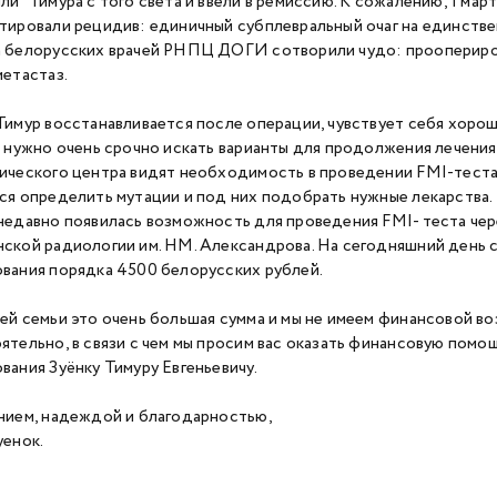
и” Тимура с того света и ввели в ремиссию. К сожалению, 1 март
тировали рецидив: единичный субплевральный очаг на единствен
 белорусских врачей РНПЦ ДОГИ сотворили чудо: проопериро
метастаз.
Тимур восстанавливается после операции, чувствует себя хорош
и нужно очень срочно искать варианты для продолжения лечения
ического центра видят необходимость в проведении FMI-теста
ся определить мутации и под них подобрать нужные лекарства.
недавно появилась возможность для проведения FMI- теста че
ской радиологии им. НМ. Александрова. На сегодняшний день 
вания порядка 4500 белорусских рублей.
ей семьи это очень большая сумма и мы не имеем финансовой в
ятельно, в связи с чем мы просим вас оказать финансовую помо
вания Зуёнку Тимуру Евгеньевичу.
нием, надеждой и благодарностью,
уенок.