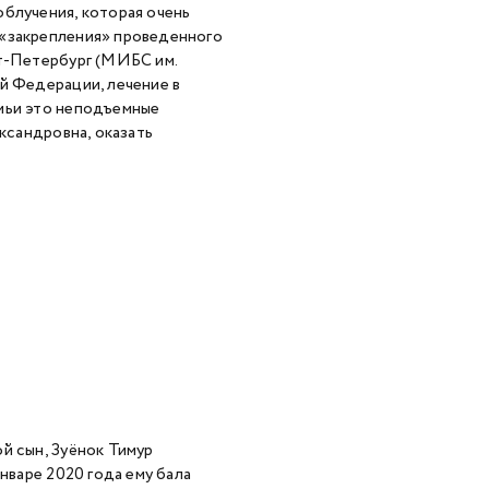
облучения, которая очень
 «закрепления» проведенного
кт-Петербург (МИБС им.
й Федерации, лечение в
емьи это неподъемные
ександровна, оказать
й сын, Зуёнок Тимур
нваре 2020 года ему бала