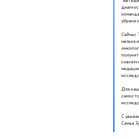
”вытащил
диагнос
команда
убрали 
Сейчас 
нельзя 
онколог
получит
совсем 
медицин
исследо
Для наш
самосто
исследо
С уваже
Семья З