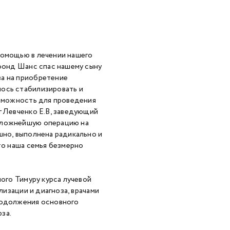
помощью в лечении нашего
 фонд Шанс спас нашему сыну
ва на приобретение
лось стабилизировать и
озможность для проведения
г Левченко Е.В, заведующий
 сложнейшую операцию на
шно, выполнена радикально и
то наша семья безмерно
ного Тимуру курса лучевой
лизации и диагноза, врачами
продолжения основного
за.