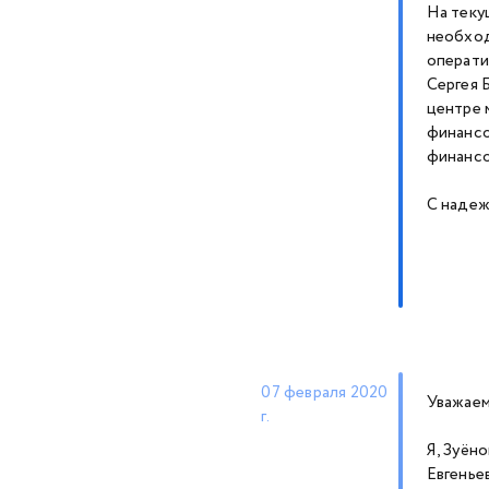
На теку
необход
операти
Сергея 
центре 
финансо
финансо
С надеж
07 февраля 2020
Уважаем
г.
Я, Зуён
Евгенье