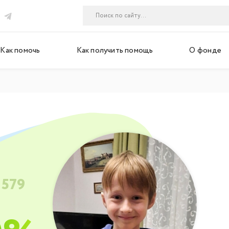
Как помочь
Как получить помощь
О фонде
 579