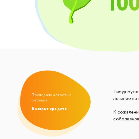
10
Тимур муже
Последняя новость о
лечение по 
ребенке:
Возврат средств
К сожалению
соболезнов