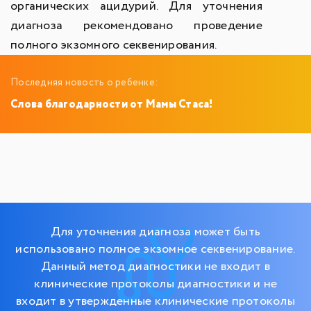
органических ацидурий.
Для уточнения
диагноза рекомендовано проведение
полного экзомного секвенирования.
Последняя новость о ребенке:
Слова благодарности от Мамы Стаса!
Для уточнения диагноза может быть
использовано полное экзомное секвенирование.
Данный метод диагностики не входит в
клинические протоколы диагностики и не
входит в утвержденные клинические протоколы