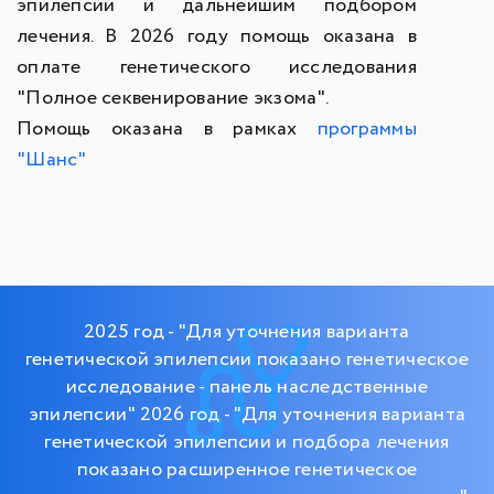
эпилепсии и дальнейшим подбором
лечения. В 2026 году помощь оказана в
оплате генетического исследования
"Полное секвенирование экзома".
Помощь оказана в рамках
программы
"Шанс"
2025 год - "Для уточнения варианта
генетической эпилепсии показано генетическое
исследование - панель наследственные
эпилепсии" 2026 год - "Для уточнения варианта
генетической эпилепсии и подбора лечения
показано расширенное генетическое