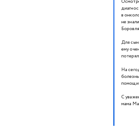
Осмотре
диагнос
в онкол
не знал
Боровля
Для сын
ему оче
потерял
На сего
болезнь
помощи 
С уваже
мама Ма