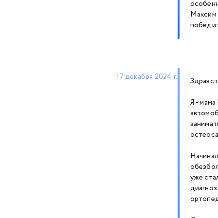
особенн
Максим 
победит
17 декабря 2024 г.
Здравст
Я - мам
автомоб
занимат
остеоса
Начинал
обезбол
уже ста
диагноз
ортопед