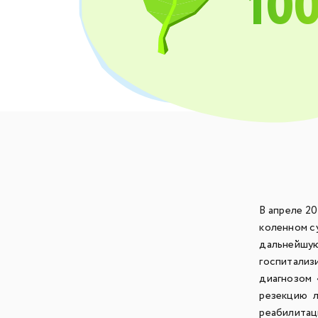
10
В апреле 20
коленном с
дальнейш
госпитали
диагнозом 
резекцию л
реабилита