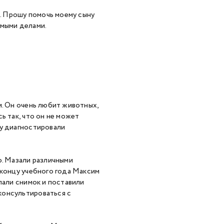
. Прошу помочь моему сыну
имыми делами.
и. Он очень любит животных,
ь так, что он не может
му диагностировали
о. Мазали различными
 концу учебного года Максим
лали снимок и поставили
консультироваться с