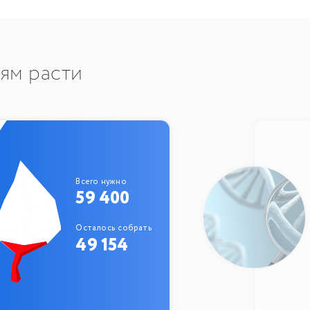
тям расти
Всего нужно
59 400
Осталось собрать
49 154