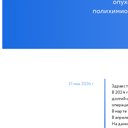
опух
полихимиот
31 мая 2026 г.
Здравст
В 2024 
долгий 
операци
В марте
В апрел
На данн