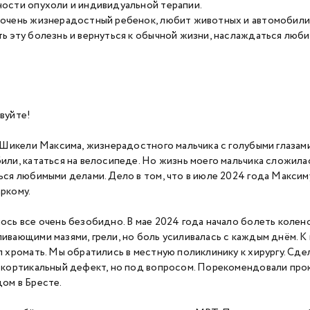
ости опухоли и индивидуальной терапии.
очень жизнерадостный ребенок, любит животных и автомобили
ь эту болезнь и вернуться к обычной жизни, наслаждаться люб
вуйте!
а Шикели Максима, жизнерадостного мальчика с голубыми глазам
или, кататься на велосипеде. Но жизнь моего мальчика сложилас
ься любимыми делами. Дело в том, что в июле 2024 года Макси
ркому.
ось все очень безобидно. В мае 2024 года начало болеть колен
ивающими мазями, грели, но боль усиливалась с каждым днём. К
л хромать. Мы обратились в местную поликлинику к хирургу. Сде
 кортикальный дефект, но под вопросом. Порекомендовали про
ом в Бресте.