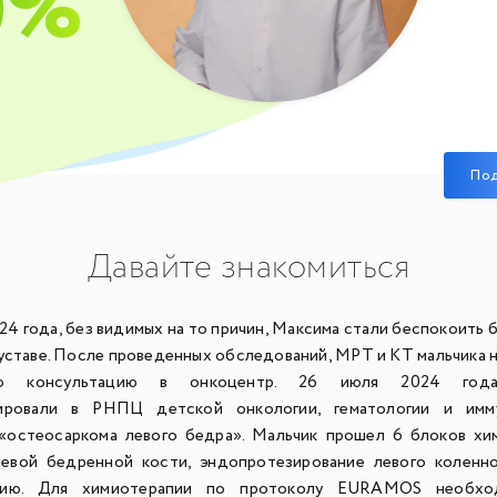
0%
По
Давайте знакомиться
24 года, без видимых на то причин, Максима стали беспокоить 
уставе. После проведенных обследований, МРТ и КТ мальчика н
ую консультацию в онкоцентр. 26 июля 2024 год
зировали в РНПЦ детской онкологии, гематологии и имм
«остеосаркома левого бедра». Мальчик прошел 6 блоков хи
евой бедренной кости, эндопротезирование левого коленно
цию. Для химиотерапии по протоколу EURAMOS необх