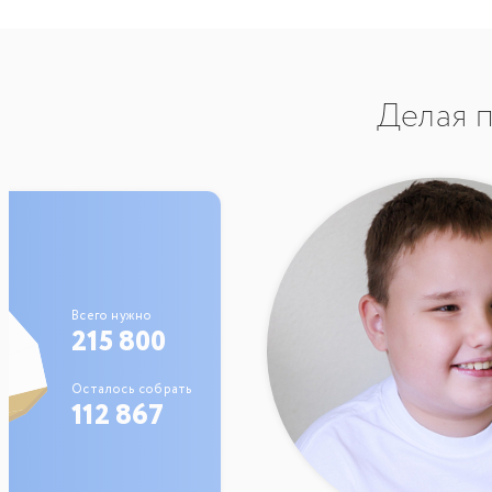
Делая п
Всего нужно
215 800
Осталось собрать
112 867