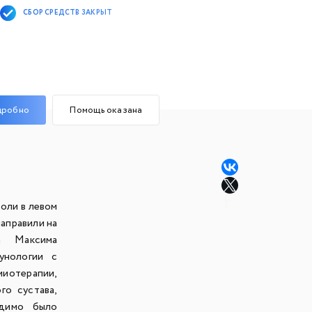
СБОР СРЕДСТВ ЗАКРЫТ
дробно
Помощь оказана
боли в левом
аправили на
а Максима
унологии с
миотерапии,
го сустава,
одимо было