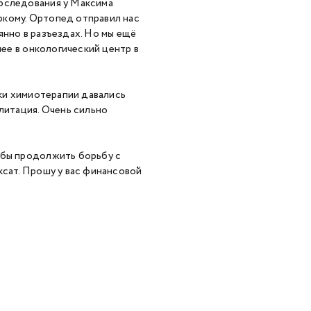
обследования у Максима
ркому. Ортопед отправил нас
янно в разъездах. Но мы ещё
нее в онкологический центр в
оки химиотерапии давались
литация. Очень сильно
обы продолжить борьбу с
ксат. Прошу у вас финансовой