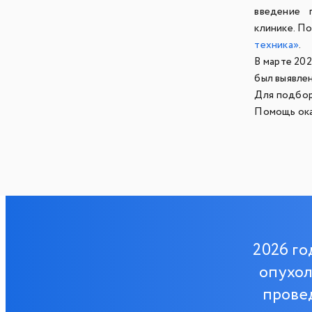
введение 
клинике. П
техника»
.
В марте 20
был выявле
Для подбор
Помощь ок
2026 го
опухол
прове