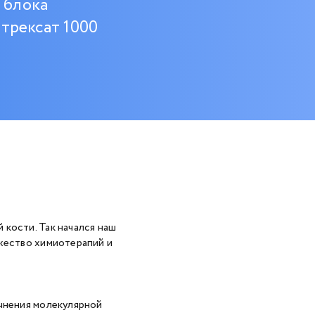
 блока
трексат 1000
кости. Так начался наш
ожество химиотерапий и
очнения молекулярной