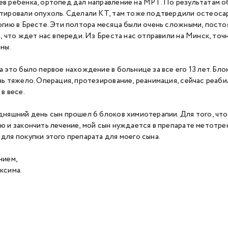
в ребёнка, ортопед дал направление на МРТ. По результатам 
тировали опухоль. Сделали КТ, там тоже подтвердили остеоса
огию в Бресте. Эти полтора месяца были очень сложными, посто
и, что ждет нас впереди. Из Бреста нас отправили на Минск, точ
ны.
а это было первое нахождение в больнице за все его 13 лет. Бл
нь тяжело. Операция, протезирование, реанимация, сейчас реаби
 в весе.
дняшний день сын прошел 6 блоков химиотерапии. Для того, чт
ю и закончить лечение, мой сын нуждается в препарате метотре
для покупки этого препарата для моего сына.
нием,
ксима.