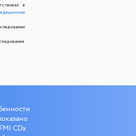
тствовал в
медицинская
бследовании
следования.
обенности
показано
FMI CDx