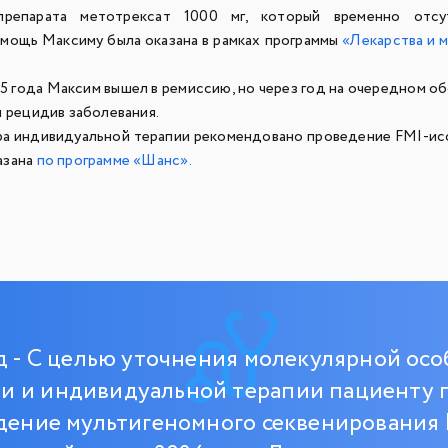
препарата метотрексат 1000 мг, который временно отсу
омощь Максиму была оказана в рамках программы
«Лекарства и 
25 года Максим вышел в ремиссию, но через год на очередном о
н рецидив заболевания.
а индивидуальной терапии рекомендовано проведение FMI-ис
азана
по программе «Шанс».
д - С целью уточнения молекулярной ос
и и индивидуальной терапии пациенту 
дение мультигеномного секвенирования 