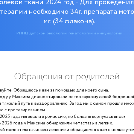
олевой ткани. 2024 год - Для проведения
ерапии необходимо 34г. препарата мето
мг. (34 флакона).
РНПЦ детской онкологии, гематологии и иммунологии
Обращения от родителей
вуйте. Обращаюсь к вам за помощью для моего сына.
году у Максима диагностировали остеосаркому левой бедренной 
и тяжелый путь к выздоровлению. За год мы с сыном прошли мн
ю с протезированием.
 2025 года мы вышли в ремиссию, но болезнь вернулась вновь.
е 2026 года у Максима обнаружили метастазы в легких.
ый момент мы начинаем лечение и обращаемся к вам с целью ут