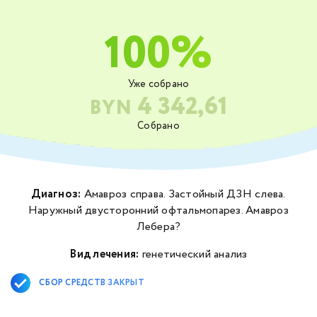
100%
Уже собрано
4 342,61
BYN
Собрано
Диагноз:
Амавроз справа. Застойный ДЗН слева.
Наружный двусторонний офтальмопарез. Амавроз
Лебера?
Вид лечения:
генетический анализ
СБОР СРЕДСТВ ЗАКРЫТ