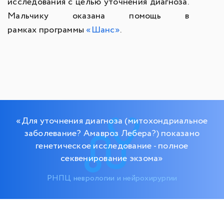
исследования с целью уточнения диагноза.
Мальчику оказана помощь в
рамках программы
«Шанс»
.
«Для уточнения диагноза (митохондриальное
заболевание? Амавроз Лебера?) показано
генетическое исследование - полное
секвенирование экзома»
РНПЦ неврологии и нейрохирургии