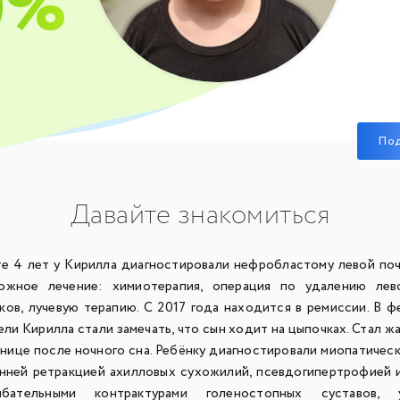
0%
По
Давайте знакомиться
 4 лет у Кирилла диагностировали нефробластому левой поч
ожное лечение: химиотерапия, операция по удалению лев
ков, лучевую терапию. С 2017 года находится в ремиссии. В ф
ли Кирилла стали замечать, что сын ходит на цыпочках. Стал ж
снице после ночного сна. Ребёнку диагностировали миопатичес
нней ретракцией ахилловых сухожилий, псевдогипертрофией
бательными контрактурами голеностопных суставов, 