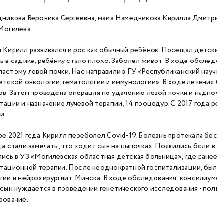
дникова Вероника Сергеевна, мама Намедникова Кирилла Дмитрие
Могилева.
 Кирилл развивался и рос как обычный ребёнок. Посещал детский
ь в садике, ребёнку стало плохо. Заболел живот. В ходе обсле
астому левой почки. Нас направили в ГУ «Республиканский нау
етской онкологии, гематологии и иммунологии». В ходе лечения 
ов. Затем проведена операция по удалению левой почки и надпо
тации и назначение лучевой терапии, 14 процедур. С 2017 года 
и.
ре 2021 года Кирилл переболел Covid-19. Болезнь протекала бе
да стали замечать, что ходит сын на цыпочках. Появились боли в
ись в УЗ «Могилевская областная детская больница», где ране
тационной терапии. После неоднократной госпитализации, бы
гии и нейрохирургии г. Минска. В ходе обследования, консилиум
 сын нуждается в проведении генетического исследования - по
рование.