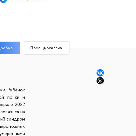
дробно
Помощь оказана
ки. Ребёнок
ой почки и
еврале 2022
аловаться на
кий синдром
 икроножных
умеренными