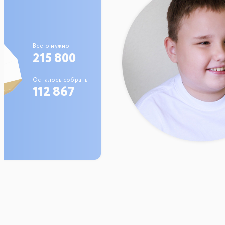
Всего нужно
215 800
Осталось собрать
112 867