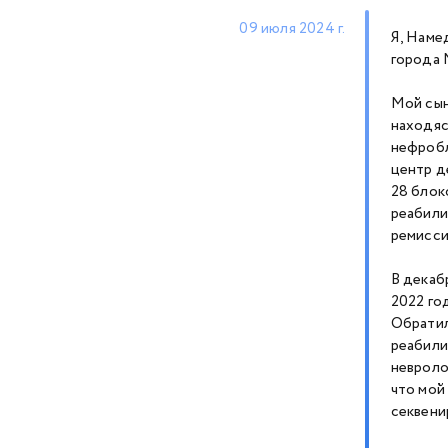
09 июля 2024 г.
Я, Наме
города 
Мой сын
находяс
нефробл
центр д
28 блок
реабили
ремисси
В декаб
2022 го
Обратил
реабили
невроло
что мой
секвени