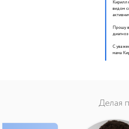
Кирилл 
видом с
активни
Прошу в
диагноз
С уваже
мама Ки
Делая п