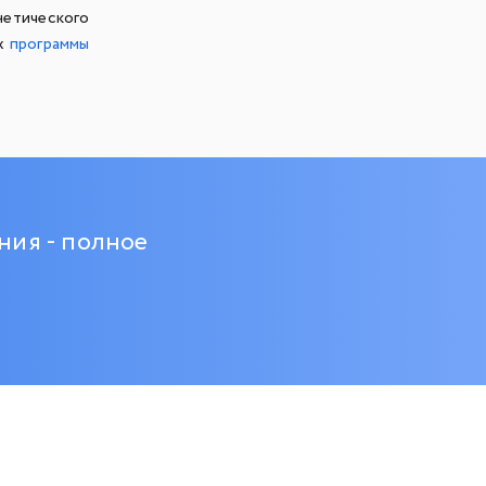
етического
ах
программы
ния - полное