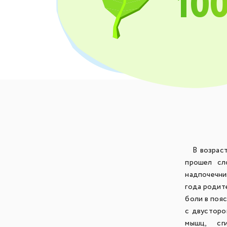
10
В возрасте
прошел сл
надпочечни
года родите
боли в поя
с двусторо
мышц, сги