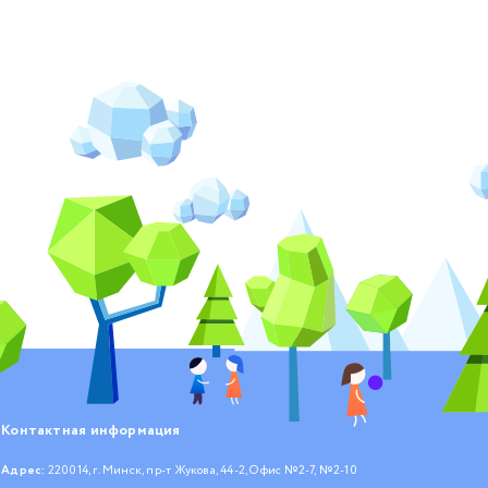
Контактная информация
Адрес:
220014, г. Минск, пр-т Жукова, 44-2, Офис №2-7, №2-10