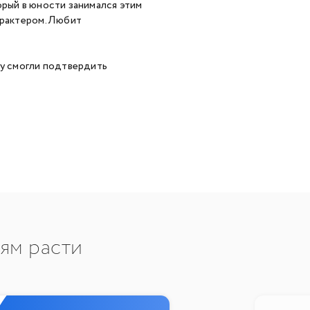
орый в юности занимался этим
арактером. Любит
ну смогли подтвердить
тям расти