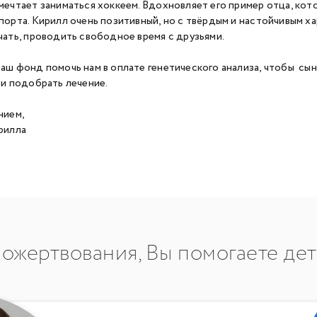
мечтает заниматься хоккеем. Вдохновляет его пример отца, кот
порта. Кирилл очень позитивный, но с твёрдым и настойчивым х
чать, проводить свободное время с друзьями.
аш фонд помочь нам в оплате генетического анализа, чтобы сы
 и подобрать лечение.
нием,
рилла
ожертвования, Вы помогаете де