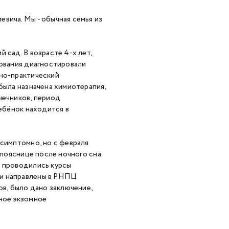
вича. Мы - обычная семья из
 сад. В возрасте 4-х лет,
дования диагностировали
чно-практический
была назначена химиотерапия,
чечников, период
ребёнок находится в
ссимптомно, но с февраля
 пояснице после ночного сна.
е проводились курсы
ли направлены в РНПЦ
ов, было дано заключение,
лное экзомное