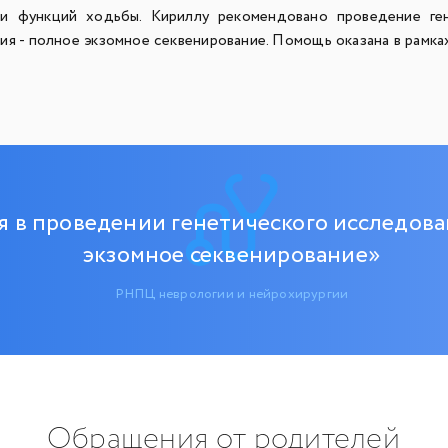
ми функций ходьбы. Кириллу рекомендовано проведение ген
ия - полное экзомное секвенирование. Помощь оказана в рамк
 в проведении генетического исследова
экзомное секвенирование»
РНПЦ неврологии и нейрохирургии
Обращения от родителей