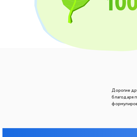
10
Дорогие др
благодаря 
формулиров