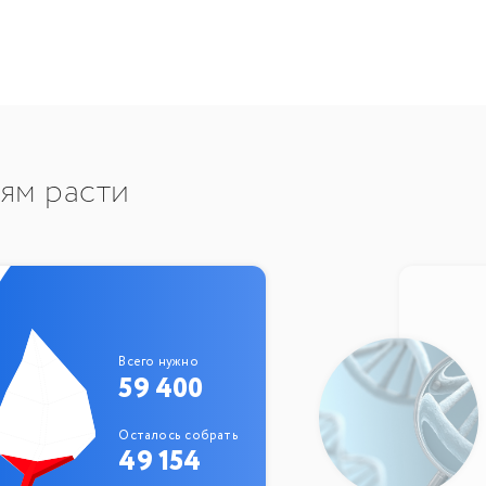
тям расти
Всего нужно
59 400
Осталось собрать
49 154