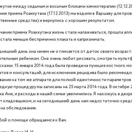
жутке между седьмым и восьмым блоками химиотерапии (12.12.201
ния приема Роаккутана (17.12.2013) мы ездили в Варшаву для п
ственные средства) и вернулись с хорошим результатом.
чании приема Роаккутана жизнь стала налаживаться, прошла алле
 стала меньше беспричинно плакать и капризничать.
дняшний день она ничем не отличается от деток своего возраста
тельным ребенком. Она очень любит рисовать, смотреть мульт
 сказки. 15 января 2014 года была проведена пункция костного м
атов и консультаций, для исключения рецидива было рекоменд
вания на том же аппарате для полной идентичности параметров 
едную процедуру мы записаны на 25 марта 2014 года. В октябре 
ка Аня, и расходы в нашей семье увеличились. Я нахожусь в дек
т кладовщиком, и на сегодняшний день нам недостаточно средст
 на обследование.
бой о помощи обращаемся к Вам.