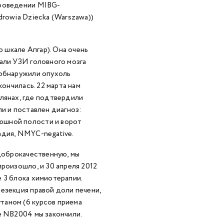
проведении MIBG-
drowia Dziecka (Warszawa))
о шкале Апгар). Она очень
али УЗИ головного мозга
 обнаружили опухоль
кончилась. 22 марта нам
янах, где подтвердили
и и поставлен диагноз:
юшной полости и ворот
адия, NMYC-negative.
 доброкачественную, мы
произошло, и 30 апреля 2012
 3 блока химиотерапии.
езекция правой доли печени,
таном (6 курсов приема
е NB2004 мы закончили.