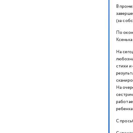
В проме
заверше
(за соб
По окон
Ксенька
На сего
любозна
стихи и
результ
сканиро
На очер
сестрич
работае
ребенка
С прось