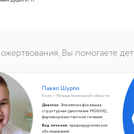
нием Дудко И. Н.
ожертвования, Вы помогаете де
Павел Шурпо
9 лет, г. Речица Гомельской области
Диагноз:
Эпилепсия фокальная,
структурная (дисплазия MOGHE),
фармакорезистентное течение
Вид лечения:
предхирургическое
обследование