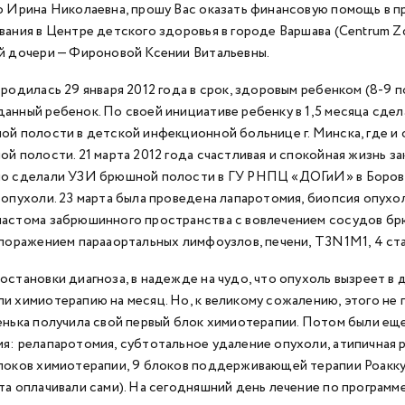
о Ирина Николаевна, прошу Вас оказать финансовую помощь в 
вания в Центре детского здоровья в городе Варшава (Centrum Z
й дочери — Фироновой Ксении Витальевны.
 родилась 29 января 2012 года в срок, здоровым ребенком (8-9 п
анный ребенок. По своей инициативе ребенку в 1,5 месяца сдел
ой полости в детской инфекционной больнице г. Минска, где и
ой полости. 21 марта 2012 года счастливая и спокойная жизнь за
о сделали УЗИ брюшной полости в ГУ РНПЦ «ДОГиИ» в Боровл
 опухоли. 23 марта была проведена лапаротомия, биопсия опухол
астома забрюшинного пространства с вовлечением сосудов бр
 поражением парааортальных лимфоузлов, печени, T3N1M1, 4 ст
остановки диагноза, в надежде на чудо, что опухоль вызреет в
и химиотерапию на месяц. Но, к великому сожалению, этого не 
енька получила свой первый блок химиотерапии. Потом были еще
я: релапаротомия, субтотальное удаление опухоли, атипичная р
локов химиотерапии, 9 блоков поддерживающей терапии Роакку
та оплачивали сами). На сегодняшний день лечение по программ