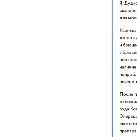
Я, Дудк
сканиро
для мое
Ксенька
долгожд
и брюшн
в брюшн
повторн
наличие
нейробл
печени,
После п
отложил
года Кс
Операци
еще 6 б
препара