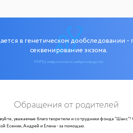
ается в генетическом дообследовании -
секвенирование экзома.
РНПЦ неврологии и нейрохирургии
Обращения от родителей
вуйте, уважаемые благотворители и сотрудники фонда ”Шанс”!
ой Есении, Андрей и Елена - за помощью.