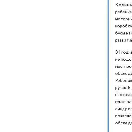
В один 
ребенка
моторик
коробку
бусы на
развити
В 1 год 
не подс
мес. пр
обследо
Ребенок
руках. 
настоящ
гематоло
синдром
появлял
обследо