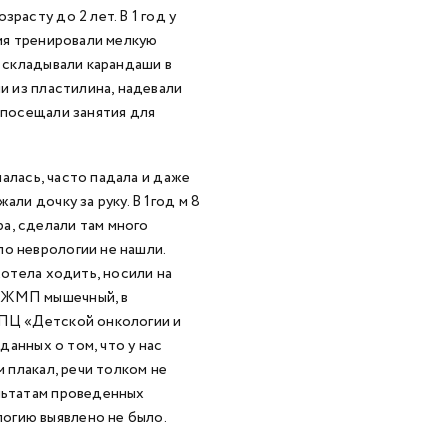
расту до 2 лет. В 1 год у
емя тренировали мелкую
, складывали карандаши в
и из пластилина, надевали
 посещали занятия для
шалась, часто падала и даже
ли дочку за руку. В 1год м 8
а, сделали там много
о неврологии не нашли.
хотела ходить, носили на
 ДЖМП мышечный, в
НПЦ «Детской онкологии и
данных о том, что у нас
м плакал, речи толком не
ультатам проведенных
огию выявлено не было.