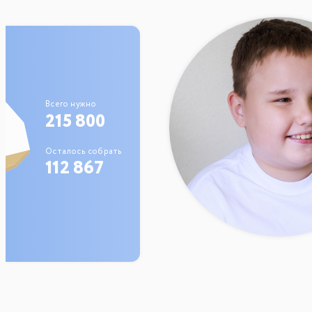
Всего нужно
215 800
Осталось собрать
112 867