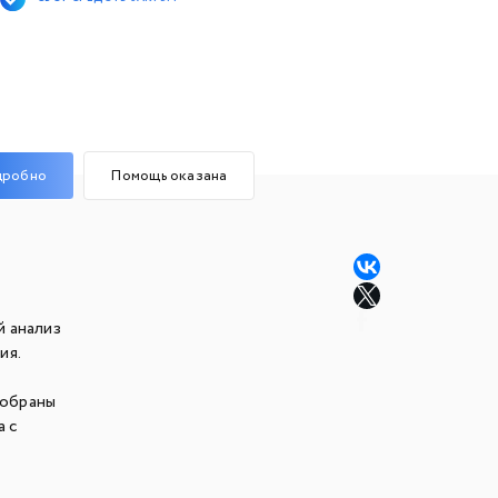
дробно
Помощь оказана
й анализ
ния.
собраны
а с