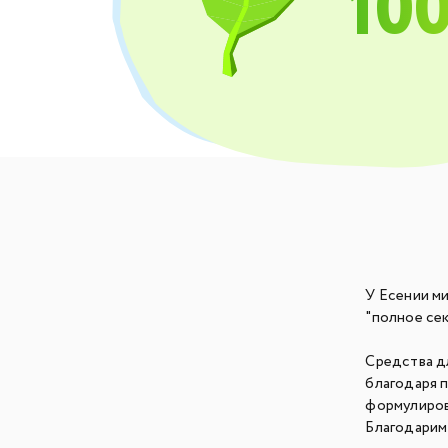
10
У Есении ми
"полное сек
Средства д
благодаря 
формулиров
Благодарим