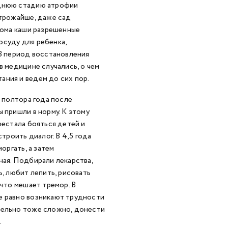
еднюю стадию атрофии
строжайше, даже сад
 Дома каши разрешенные
осуду для ребенка,
 В период восстановления
в медицине случались, о чем
ания и ведем до сих пор.
з полтора года после
 пришли в норму. К этому
рестала бояться детей и
троить диалог. В 4,5 года
оргать, а затем
ная. Подбирали лекарства,
ь, любит лепить, рисовать
 что мешает тремор. В
е равно возникают трудности
тельно тоже сложно, донести
.