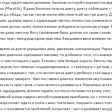
е года чудом нашли целиакию, биопсия которой показала посл
ка (Marsh3c). В день биопсии сели на диету, диету соблюдали 
и до обеда, так как там не могли обеспечить ей чистую диету.
али, удаляли зерна, содержащие глютен, полностью поменяли п
чные доски, ножи, ложки и вилки, вобщем всю кухонную утварь.
ли даже лактозу. Восстановление было долгим, но такие случаи 
льствует международная практика. Ежедневно вели дневник пит
 время на диете улучшалась речь, движения, коммуникации. Чере
вки диагноза «целиакия» наконец-то добились того, что анализы
 стали посещать садик, Есения стала больше ходить, бегать, пе
 звуков, постепенно социализировалась: стала играть с детьми, с
ись к медикам с тем, что несмотря на диету, ребёнок стал чаще м
ременно замирать - был поставлен диагноз эпилепсия неуточнен
и часть приступов, стали неплохо развиваться. Научилась читат
и, карандашами, фломастерами, но плохо получается всилу того,
евной жизни навыки самообслуживания приобрели, но с этим вс
 вещи может одеть и снять самостоятельно, покушать самостоя
о стола является проблемой, когда пьет - часто разливает воду)