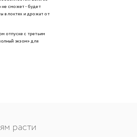
о не сможет - будет
ты в локтях и дрожат от
ном отпуске с третьим
полный экзом» для
тям расти