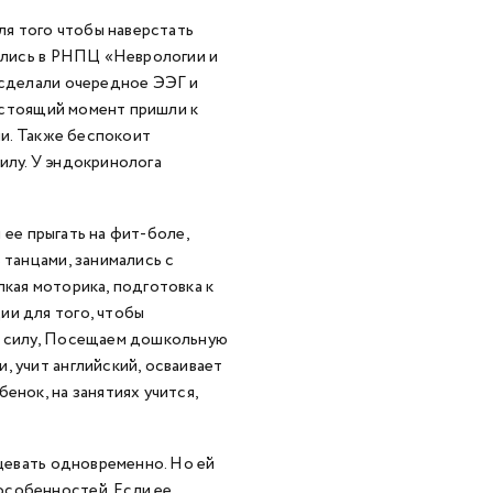
для того чтобы наверстать
тились в РНПЦ «Неврологии и
 сделали очередное ЭЭГ и
настоящий момент пришли к
ии. Также беспокоит
илу. У эндокринолога
и ее прыгать на фит-боле,
 танцами, занимались с
лкая моторика, подготовка к
ии для того, чтобы
ть силу, Посещаем дошкольную
, учит английский, осваивает
енок, на занятиях учится,
нцевать одновременно. Но ей
особенностей. Если ее