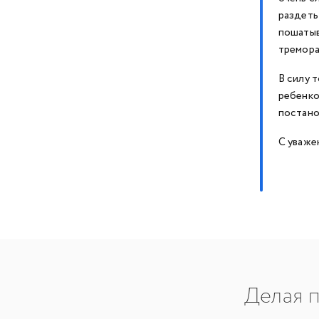
раздеть
пошатыв
тремора
В силу 
ребенко
постано
С уваже
Делая п