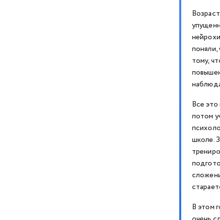
Возраст
упущенн
нейрохи
поняли,
тому, ч
повышен
наблюда
Все это 
потом у
психоло
школе. 
трениро
подгото
сложени
старает
В этом 
очень с