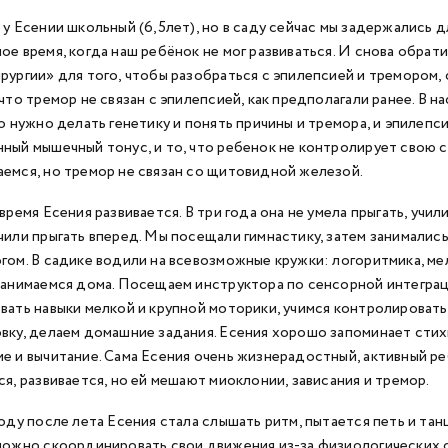
 у Есении школьный (6,5лет), но в саду сейчас мы задержались 
ое время, когда наш ребёнок не мог развиваться. И снова обра
рургии» для того, чтобы разобраться с эпилепсией и тремором,
 что тремор не связан с эпилепсией, как предполагали ранее. В 
то нужно делать генетику и понять причины и тремора, и эпилепс
ный мышечный тонус, и то, что ребенок не контролирует свою с
емся, но тремор не связан со щитовидной железой.
время Есения развивается. В три года она не умела прыгать, учил
чили прыгать вперед. Мы посещали гимнастику, затем занимались
гом. В садике водили на всевозможные кружки: логоритмика, ме
Занимаемся дома. Посещаем инструктора по сенсорной интеграц
вать навыки мелкой и крупной моторики, учимся контролирова
вку, делаем домашние задания. Есения хорошо запоминает стихи
е и вычитание. Сама Есения очень жизнерадостный, активный реб
ся, развивается, но ей мешают миоклонии, зависания и тремор.
году после лета Есения стала слышать ритм, пытается петь и та
ложно скоординировать свои движения из-за физиологических 