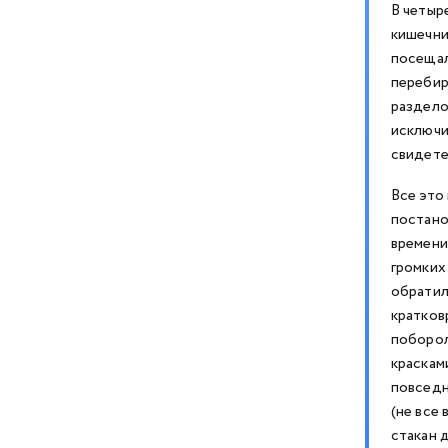
В четыр
кишечни
посещал
перебир
раздело
исключи
свидете
Все это
постано
времени
громких
обратил
кратков
поборол
краскам
повседн
(не все
стакан д