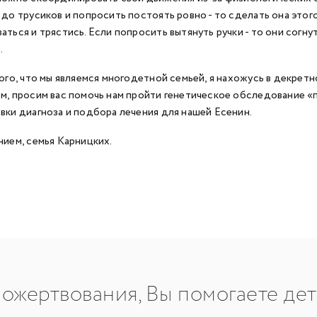
 до трусиков и попросить постоять ровно - то сделать она этог
аться и трястись. Если попросить вытянуть ручки - то они согну
.
того, что мы являемся многодетной семьей, я нахожусь в декрет
м, просим вас помочь нам пройти генетическое обследование «
вки диагноза и подбора лечения для нашей Есенин.
нием, семья Карницких.
ожертвования, Вы помогаете де