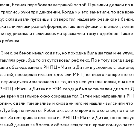
месяц Есения переболела ветряной оспой. Прививки делали по воз
 тряслись руки при движении. Когда мы это заметили, то все вр
у: складывали пуговицы в отверстия, надевали резинки на банки
, катали мячики разной формы, вставляли фишки в планшет, лепил
 нитку, рисовали пальчиковыми красками и тому подобное. Также
я ребенка.
и З мес. ребенок начал ходить, но походка была шаткая и не улуч
тавляла руки, будто отсутствовал рефлекс. По итогу всегда держа
ошли обследование в РНПЦ «Мать и Дитя» в условиях стационар
ваний, проверяли мышцы, сделали МРТ, но ничего конкретного п
 периодически жаловался на то, что у нее устали ножки, она не 
В РНПЦ «Мать и Дитя» по УЗИ сердца был установлен диагноз
ее время овальное окно сокращается. Затем нас направили в Р
гии», сдали там анализы и снова ничего не нашли - выяснили что 
 Луи Бар не имеется. Ребёнок всё это время плохо спал, по ноча
ось. Затем пришла генетика из РНПЦ «Мать и Дитя», но по рез
ваний данных за болезни обмена веществ и хромосомную патол