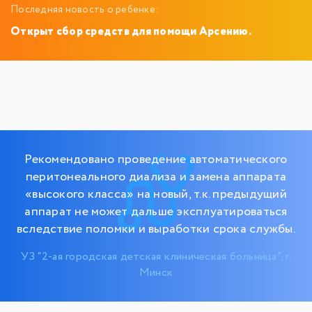
Последняя новость о ребенке:
Открыт сбор средств для помощи Арсению.
Рекомендовано проведение автоматического
перитонеального диализа и замена аппарата
«высокого класса» на новый, т.к. предыдущий
аппарат не может дальше эксплуатироваться
вследствие поломки и выработки срока службы.
УЗ “2-ая городская детская клиническая больница”, г.
Минск