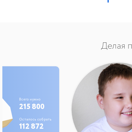
Делая п
Всего нужно
215 800
Осталось собрать
112 872