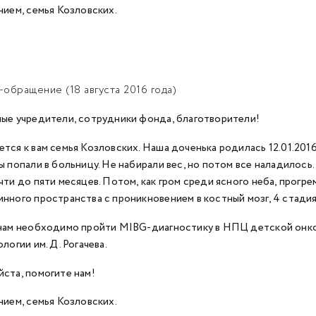
нием, семья Козловских.
обращение (18 августа 2016 года)
ые учредители, сотрудники фонда, благотворители!
тся к вам семья Козловских. Наша доченька родилась 12.01.2016
ы попали в больницу. Не набирали вес, но потом все наладилос
чти до пяти месяцев. Потом, как гром среди ясного неба, прогр
нного пространства с проникновением в костный мозг, 4 стадия
нам необходимо пройти MIBG-диагностику в НПЦ детской онко
логии им. Д. Рогачева.
ста, помогите нам!
нием, семья Козловских.