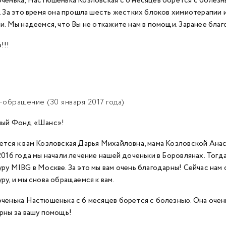
ченька, Настюшенька Козловская с 6 месяцев борется с болезнь
. За это время она прошла шесть жестких блоков химиотерапии 
и. Мы надеемся, что Вы не откажите нам в помощи. Заранее бла
!!!
обращение (30 января 2017 года)
мый Фонд «Шанс»!
тся к вам Козловская Дарья Михайловна, мама Козловской Анас
2016 года мы начали лечение нашей доченьки в Боровлянах. Тог
ру MIBG в Москве. За это мы вам очень благодарны! Сейчас нам
ру, и мы снова обращаемся к вам.
ченька Настюшенька с 6 месяцев борется с болезнью. Она очень
рны за вашу помощь!