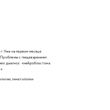
 г. Уже на первом месяце
ь. Проблемы с пищеварением
емел диагноз: «нейробластома
».
логии, гематологии