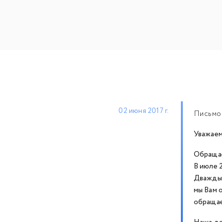
02 июня 2017 г.
Письмо-
Уважае
Обращае
В июле 
Дважды 
мы Вам 
обращае