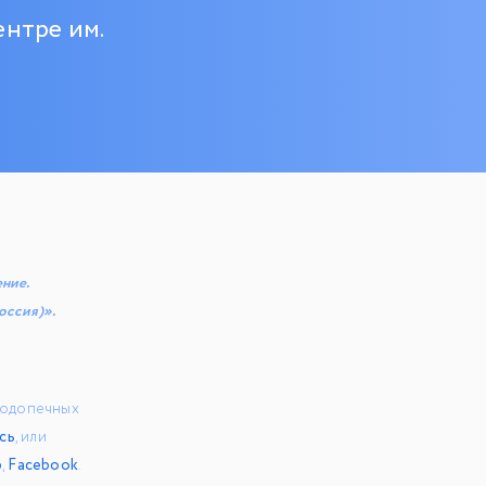
нтре им.
ние.
оссия)».
 подопечных
сь
, или
р
,
Facebook
.