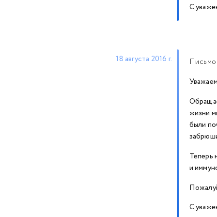
С уваже
18 августа 2016 г.
Письмо-
Уважаем
Обращае
жизни м
были по
забрюши
Теперь 
и иммуно
Пожалуй
С уваже