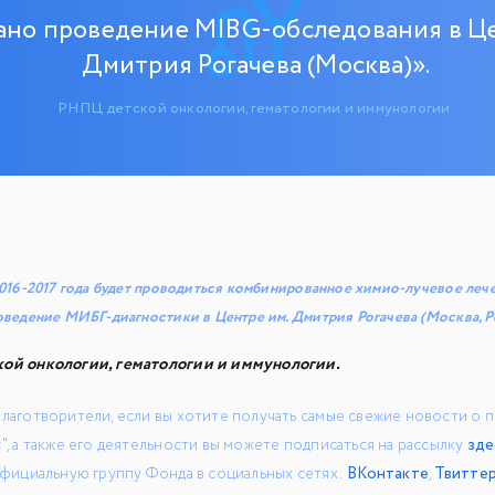
ано проведение MIBG-обследования в Це
Дмитрия Рогачева (Москва)».
РНПЦ детской онкологии, гематологии и иммунологии.
016-2017 года будет проводиться комбинированное химио-лучевое лече
ведение МИБГ-диагностики в Центре им. Дмитрия Рогачева (Москва, Р
ой онкологии, гематологии и иммунологии.
лаготворители, если вы хотите получать самые свежие новости о
", а также его деятельности вы можете подписаться на рассылку
зде
официальную группу Фонда в социальных сетях:
ВКонтакте
,
Твитте