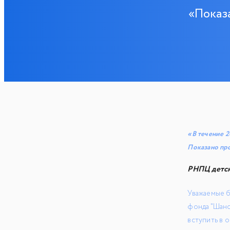
«Показ
«В течение 2
Показано про
РНПЦ детск
Уважаемые б
фонда "Шанс
вступить в 