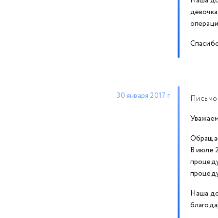
Наша до
девочка
операци
Спасибо
30 января 2017 г.
Письмо-
Уважае
Обращае
В июле 
процеду
процеду
Наша до
благода