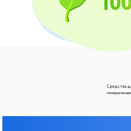
10
Средства д
генеральны