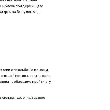
ю. Она очень сильная
и 4 блока поддержки, две
годарны за Вашу помощь.
тасии с просьбой о помощи.
да с вашей помощью мы прошли
 снова необходимо пройти эту
 сильная девочка. Заранее