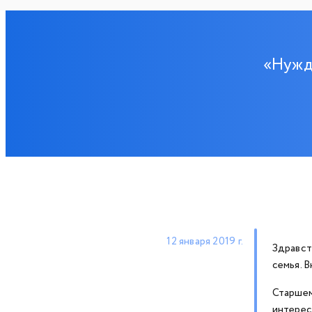
«Нужд
12 января 2019 г.
Здравст
семья. 
Старшем
интерес