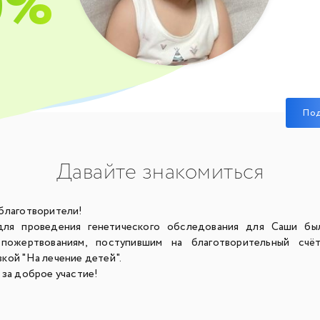
0%
По
Давайте знакомиться
благотворители!
для проведения генетического обследования для Саши бы
 пожертвованиям, поступившим на благотворительный сч
кой "На лечение детей".
 за доброе участие!