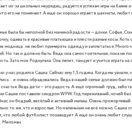
ает из-за школьных неурядиц, радуется успехам игры на баяне и 
 что его не понимают. А ещё он хорошо играет в шахматы, любит 
мья была бы неполной без маминой радости — дочки. Софья, Соня,
дочку, одевать в красивые платьюшка и плести разные косы. Хоть 
не модница: не любит примерять одежду и заплетаться. Много че
ей. Но так и должно быть. Ведь она самостоятельная, пока не 
сть. Зато моя. Роднулька. Она лепит, танцует и учится играть на
о у нас родился Сашка. Сейчас ему 1,5 годика. Когда мы узнали, 
лись… и очень обрадовались. Ведь в нашей семье должен был п
 счастья. Ведь дети — это радость. А ещё огромный труд, забота
и Сашке поставили синдром WPW. Год переживаний, ночей без с
ейчас он бодрый, весёлый и активный малыш. Очень прожорливый 
ьно то же, что и взрослые. Но маленьким не всё можно. Сашка с
т, что любой футболист позавидует. А ещё он очень любит слуша
е. Меломан.