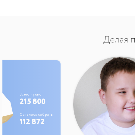
Делая п
Всего нужно
215 800
Осталось собрать
112 872