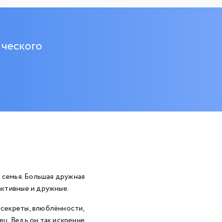
ческого
, семья. Большая дружная
активные и дружные.
 секреты, влюблённости,
ец. Ведь он так искренне