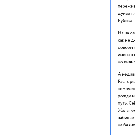
пережив
думает,
Рубика.
Наша се
как не 
совсем 
именно 
но лично
А недавн
Растеря
комочек
рождени
путь. С
Желател
забивае
на баян