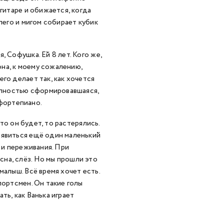
гитаре и обижается, когда
лего и мигом собирает кубик
 Софушка. Ей 8 лет. Кого же,
она, к моему сожалению,
го делает так, как хочется
полностью сформировавшаяся,
 фортепиано.
что он будет, то растерялись.
оявиться ещё один маленький
 и переживания. При
на, слёз. Но мы прошли это
малыш. Всё время хочет есть.
портсмен. Он такие голы
ть, как Ванька играет