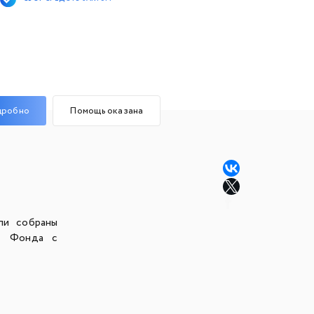
дробно
Помощь оказана
ли собраны
ёт Фонда с