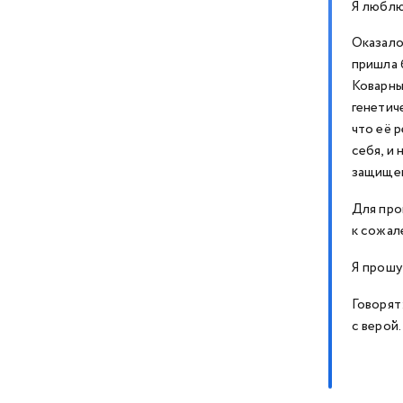
Я люблю 
Оказало
пришла 
Коварны
генетич
что её 
себя, и
защищен
Для про
к сожал
Я прошу
Говорят
с верой