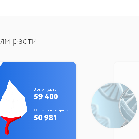
тям расти
Всего нужно
59 400
Осталось собрать
50 981