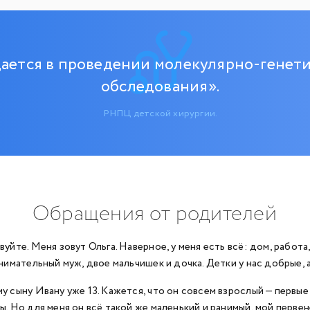
ается в проведении молекулярно-генети
обследования».
РНПЦ детской хирургии.
Обращения от родителей
вуйте. Меня зовут Ольга. Наверное, у меня есть всё: дом, работа
Внимательный муж, двое мальчишек и дочка. Детки у нас добрые, 
у сыну Ивану уже 13. Кажется, что он совсем взрослый — первые
ы. Но для меня он всё такой же маленький и ранимый, мой первен