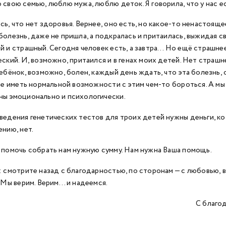
свою семью, люблю мужа, люблю деток. Я говорила, что у нас ест
сь, что нет здоровья. Вернее, оно есть, но какое-то ненастояще
болезнь, даже не пришла, а подкралась и притаилась, выжидая св
й и страшный. Сегодня человек есть, а завтра… Но ещё страшне
еский. И, возможно, притаился и в генах моих детей. Нет страшн
ребёнок, возможно, болен, каждый день ждать, что эта болезнь, 
 не иметь нормальной возможности с этим чем-то бороться. А мы
ы эмоционально и психологически.
ведения генетических тестов для троих детей нужны деньги, ко
ению, нет.
 помочь собрать нам нужную сумму. Нам нужна Ваша помощь.
: смотрите назад с благодарностью, по сторонам — с любовью, 
. Мы верим. Верим… и надеемся.
С благод